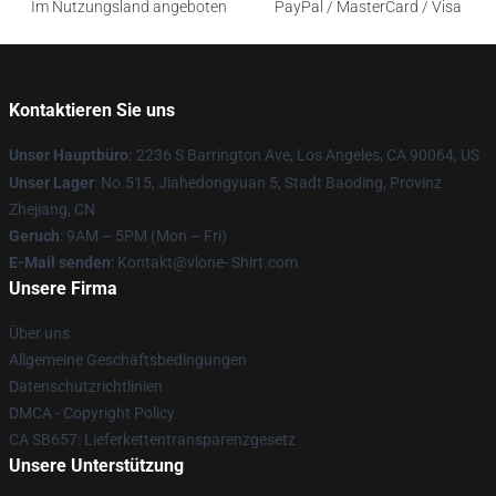
Im Nutzungsland angeboten
PayPal / MasterCard / Visa
Kontaktieren Sie uns
Unser Hauptbüro
:
2236 S Barrington Ave, Los Angeles, CA 90064, US
Unser Lager
: No.515, Jiahedongyuan 5, Stadt Baoding, Provinz
Zhejiang, CN
Geruch
: 9AM – 5PM (Mon – Fri)
E-Mail senden
: Kontakt@vlone- Shirt.com
Unsere Firma
Über uns
Allgemeine Geschäftsbedingungen
Datenschutzrichtlinien
DMCA - Copyright Policy
CA SB657: Lieferkettentransparenzgesetz
Unsere Unterstützung