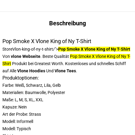
Beschreibung
Pop Smoke X Vlone King of Ny T-Shirt
Store
Vlon-king-of-ny-t-shirt/">
Pop Smoke X Vlone King of Ny T-Shirt
Von
vlone Webseite
. Beste Qualität
Pop Smoke X Vlone King of Ny T-
Shirt
Produkt bei Greatest Worth. Kostenloses und schnelles Schiff
auf Alle
Vlone Hoodies
Und
Vlone Tees
.
Produktoptionen:
Farbe: Weiß, Schwarz, Lila, Gelb
Materialien: Baumwolle, Polyester
Maße: L, M, S, XL, XXL
Kapuze: Nein
Art der Probe: Strass
Modell: Informell
Modell: Typisch