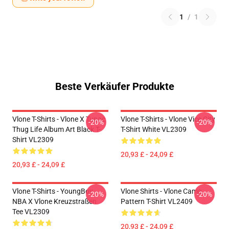
1
/
1
Beste Verkäufer Produkte
Vlone T-Shirts - Vlone X Tupac
Vlone T-Shirts - Vlone Vice City
-20%
-20%
Thug Life Album Art Black T-
T-Shirt White VL2309
Shirt VL2309
20,93 £ - 24,09 £
20,93 £ - 24,09 £
Vlone T-Shirts - YoungBoy
Vlone Shirts - Vlone Camo
-20%
-20%
NBA X Vlone Kreuzstraßen
Pattern T-Shirt VL2409
Tee VL2309
20,93 £ - 24,09 £