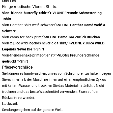
Shirt Len
Einige modische Vlone t Shirts:
Vlon-friends-butterfly-tshirt/"> VLONE Freunde Schmetterling
Tshirt
Vlon-Panther-Shirt-weiß-schwarz/">
VLONE Panther Hemd Weiß &
Schwarz
Vlon-camo-tee-back-print/">
VLONE Camo Tee Zurück Drucken
Vlon-x-juice-wrld-legends-never-die-t-shirt/">
VLONE x Juice WRLD
Legends Never Die T-Shirt
Vlon-friends-snake-printed-t-shirt/">
VLONE Freunde Schlange
gedruckt T-Shirt
Pflegevorschläge:
Sie können es handwaschen, um es vom Schrumpfen zu halten. Legen
Sie es innerhalb der Maschine innen auf einen empfindlichen Zyklus
mit kaltem Wasser und trocknen Sie das Material natürlich. . Nicht
trocknen und das beste Waschmittel verwenden. Eisen auf der
Rückseite verwendet.
Ladezeit:
Sendungen gehen auf der ganzen Welt.