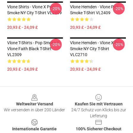
Vlone Shirts - Vlone X Pop
Vlone Hemden - Vlone Pop
-20%
-20%
Smoke NY City T-Shirt VL2409
Smoke T-Shirt VL2409
20,93 £ - 24,09 £
20,93 £ - 24,09 £
Vlone T-Shirts - Pop Smoke X
Vlone Hemden - Vlone X Pop
-20%
-20%
Vlone Faith Black T-Shirt
Smoke NY City T-Shirt
VL2309
VLC2710
20,93 £ - 24,09 £
20,93 £ - 24,09 £
Footer
Weltweiter Versand
Kaufen Sie mit Vertrauen
Wir versenden in über 200 Länder
24/7 Schutz von Klicks bis zur
Lieferung
Internationale Garantie
100% Sicherer Checkout