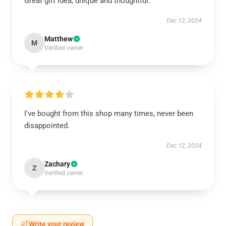
Great gift idea, unique and thoughtful.
Dec 12, 2024
Matthew
M
Verified owner
I've bought from this shop many times, never been
disappointed.
Dec 12, 2024
Zachary
Z
Verified owner
Write your review