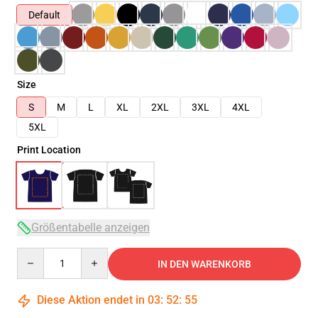
Default
Size
S
M
L
XL
2XL
3XL
4XL
5XL
Print Location
Größentabelle anzeigen
Quantity
IN DEN WARENKORB
Diese Aktion endet in
03
:
52
:
54