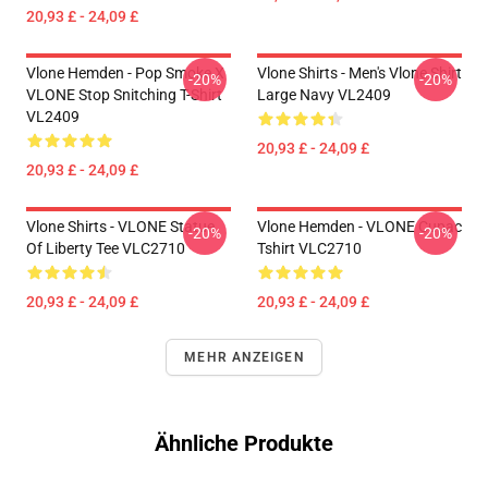
20,93 £ - 24,09 £
Vlone Hemden - Pop Smoke X
Vlone Shirts - Men's Vlone Shirt
-20%
-20%
VLONE Stop Snitching T-Shirt
Large Navy VL2409
VL2409
20,93 £ - 24,09 £
20,93 £ - 24,09 £
Vlone Shirts - VLONE Statue
Vlone Hemden - VLONE Cupac
-20%
-20%
Of Liberty Tee VLC2710
Tshirt VLC2710
20,93 £ - 24,09 £
20,93 £ - 24,09 £
MEHR ANZEIGEN
Ähnliche Produkte