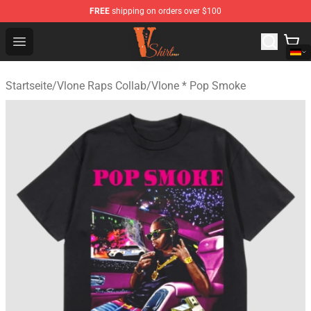
FREE
shipping on orders over $100
Vlone Shirt Store - Official Vlone Shirt Shop
Open menu
Startseite
/
Vlone Raps Collab
/
Vlone * Pop Smoke