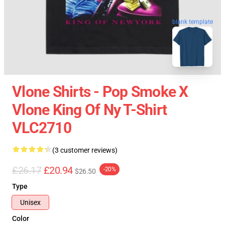
blank template
Vlone Shirts - Pop Smoke X
Vlone King Of Ny T-Shirt
VLC2710
(3 customer reviews)
£26.17
£20.94
-20%
$26.50
Type
Unisex
Color