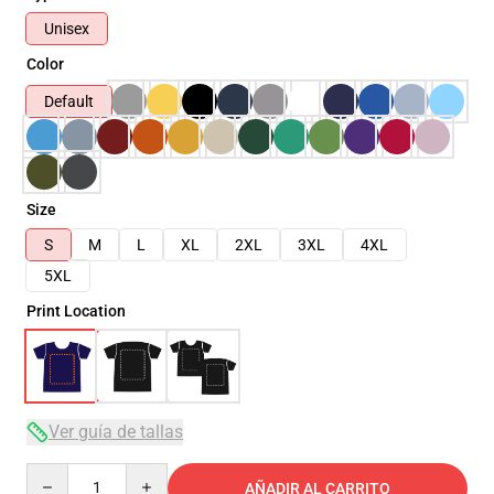
Unisex
Color
Default
Size
S
M
L
XL
2XL
3XL
4XL
5XL
Print Location
Ver guía de tallas
Quantity
AÑADIR AL CARRITO