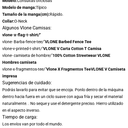
Modelo:
Consultas oficiosas
Modelo de manga:
Típico
Tamaño de la manga(cm):
Rápido.
Collar:
O-Neck
Algunos Vlone Camisas:
vlone-x-flag-t-shirt/"
vlone- Barba-fence-tee/"
VLONE Barbed Fence Tee
vlone-v-printed-t-shirt/"
VLONE V Carta Cotton T Camisa
vlone- camiseta de hombre/"
100% Cotton Streetwear VLONE
Hombres camiseta
vlone-x-fragmentos-tee/"
Vlone X Fragmentos TeeVLONE V Camiseta
impresa
Sugerencias de cuidado:
Podrás lavarlo para evitar que se encoja. Ponlo dentro de la máquina
dentro hacia fuera en un ciclo suave con agua fría y secar el material
naturalmente. . No seque y use el detergente preciso. Hierro utilizado
en el aspecto inverso.
Tiempo de carga:
Los envíos van por todo el mundo.