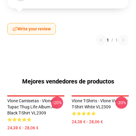
Write your review
1
/
1
Mejores vendedores de productos
Vlone Camisetas - Vlone X
Vlone T-Shirts - Vlone Vice City
-20%
-20%
Tupac Thug Life Album Art
T-Shirt White VL2309
Black T-Shirt VL2309
24,38 € - 28,06 €
24,38 € - 28,06 €