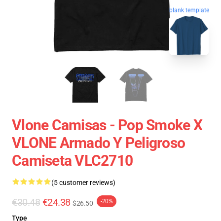
blank template
Vlone Camisas - Pop Smoke X
VLONE Armado Y Peligroso
Camiseta VLC2710
(5 customer reviews)
€30.48
€24.38
-20%
$26.50
Type