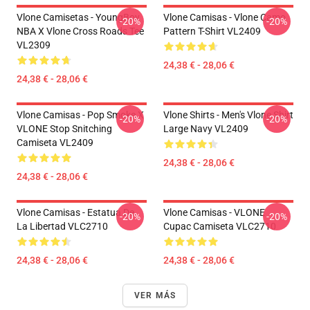
Vlone Camisetas - YoungBoy
Vlone Camisas - Vlone Camo
-20%
-20%
NBA X Vlone Cross Roads Tee
Pattern T-Shirt VL2409
VL2309
24,38 € - 28,06 €
24,38 € - 28,06 €
Vlone Camisas - Pop Smoke X
Vlone Shirts - Men's Vlone Shirt
-20%
-20%
VLONE Stop Snitching
Large Navy VL2409
Camiseta VL2409
24,38 € - 28,06 €
24,38 € - 28,06 €
Vlone Camisas - Estatua De
Vlone Camisas - VLONE
-20%
-20%
La Libertad VLC2710
Cupac Camiseta VLC2710
24,38 € - 28,06 €
24,38 € - 28,06 €
VER MÁS