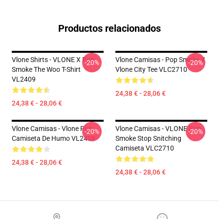
Productos relacionados
Vlone Shirts - VLONE X Pop
Vlone Camisas - Pop Smoke X
-20%
-20%
Smoke The Woo T-Shirt
Vlone City Tee VLC2710
VL2409
24,38 € - 28,06 €
24,38 € - 28,06 €
Vlone Camisas - Vlone Pop
Vlone Camisas - VLONE Pop
-20%
-20%
Camiseta De Humo VL2409
Smoke Stop Snitching
Camiseta VLC2710
24,38 € - 28,06 €
24,38 € - 28,06 €
Footer