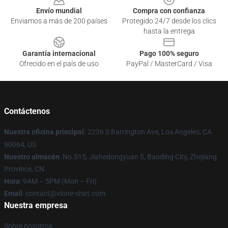
Envío mundial
Compra con confianza
Enviamos a más de 200 países
Protegido 24/7 desde los clics
hasta la entrega
Garantía internacional
Pago 100% seguro
Ofrecido en el país de uso
PayPal / MasterCard / Visa
Contáctenos
Nuestra oficina principal
:
2236 S Barrington Ave, Los Angeles, CA
90064, US
Nuestro almacén
: No.515, Jiahedongyuan 5, Baoding City, Zhejiang
Province, CN
Hora
: 9AM – 5PM (Mon – Fri)
Email
: contact@vlone-shirt.com
Nuestra empresa
Sobre nosotros