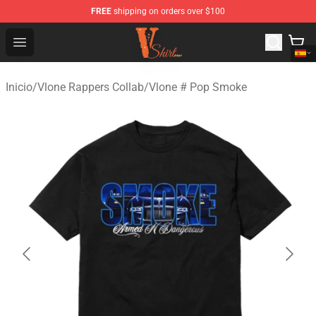
FREE
shipping on orders over $100
Vlone Shirt Store - Official Vlone Shirt Shop
Open menu
Inicio
/
Vlone Rappers Collab
/
Vlone # Pop Smoke