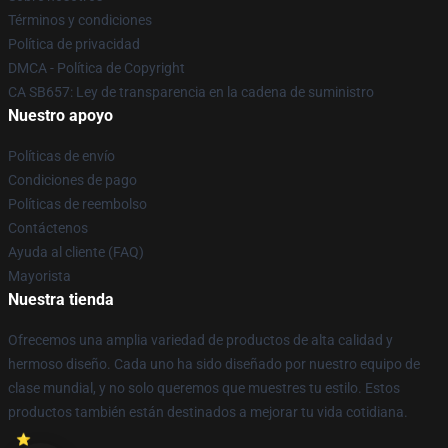
Términos y condiciones
Política de privacidad
DMCA - Política de Copyright
CA SB657: Ley de transparencia en la cadena de suministro
Nuestro apoyo
Políticas de envío
Condiciones de pago
Políticas de reembolso
Contáctenos
Ayuda al cliente (FAQ)
Mayorista
Nuestra tienda
Ofrecemos una amplia variedad de productos de alta calidad y
hermoso diseño. Cada uno ha sido diseñado por nuestro equipo de
clase mundial, y no solo queremos que muestres tu estilo. Estos
productos también están destinados a mejorar tu vida cotidiana.