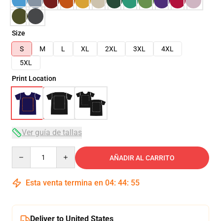
Size
S
M
L
XL
2XL
3XL
4XL
5XL
Print Location
Ver guía de tallas
Quantity
AÑADIR AL CARRITO
Esta venta termina en
04
:
44
:
54
Deliver to United States