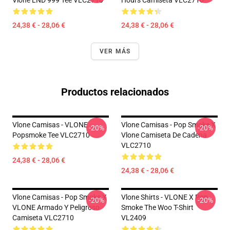
24,38 € - 28,06 €
24,38 € - 28,06 €
VER MÁS
Productos relacionados
Vlone Camisas - VLONE
Vlone Camisas - Pop Smoke X
-20%
-20%
Popsmoke Tee VLC2710
Vlone Camiseta De Cadena
VLC2710
24,38 € - 28,06 €
24,38 € - 28,06 €
Vlone Camisas - Pop Smoke X
Vlone Shirts - VLONE X Pop
-20%
-20%
VLONE Armado Y Peligroso
Smoke The Woo T-Shirt
Camiseta VLC2710
VL2409