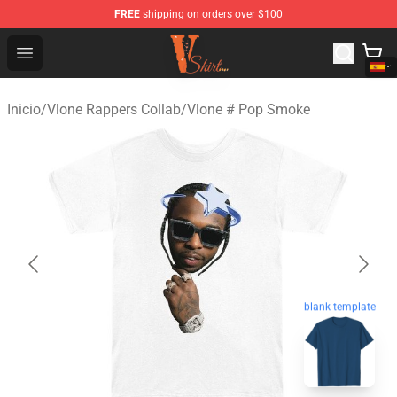
FREE
shipping on orders over $100
Vlone Shirt Store - Official Vlone Shirt Shop
Open menu
Inicio
/
Vlone Rappers Collab
/
Vlone # Pop Smoke
blank template