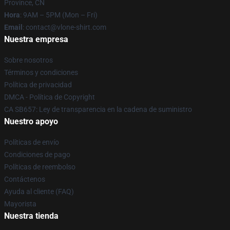
Province, CN
Hora
: 9AM – 5PM (Mon – Fri)
Email
: contact@vlone-shirt.com
Nuestra empresa
Sobre nosotros
Términos y condiciones
Política de privacidad
DMCA - Política de Copyright
CA SB657: Ley de transparencia en la cadena de suministro
Nuestro apoyo
Políticas de envío
Condiciones de pago
Políticas de reembolso
Contáctenos
Ayuda al cliente (FAQ)
Mayorista
Nuestra tienda