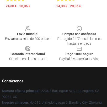
24,38 € - 28,06 €
24,38 € - 28,06 €
Footer
Envío mundial
Compra con confianza
Enviamos a más de 200 países
Protegido 24/7 desde los clics
hasta la entrega
Garantía internacional
Pago 100% seguro
Ofrecido en el país de uso
PayPal / MasterCard / Visa
Contáctenos
Nuestra oficina principal
:
2236 S Barrington Ave, Los Angeles, CA
90064, US
Nuestro almacén
: No.515, Jiahedongyuan 5, Baoding City, Zhejiang