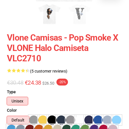
Vlone Camisas - Pop Smoke X
VLONE Halo Camiseta
VLC2710
(5 customer reviews)
€30.48
€24.38
-20%
$26.50
Type
Unisex
Color
Default