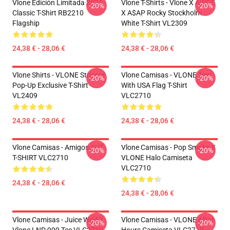
Vlone Edición Limitada 2021
Vlone T-Shirts - Vlone X AWGE
-20%
-20%
Classic T-Shirt RB2210
X A$AP Rocky Stockholm
Flagship
White T-Shirt VL2309
24,38 € - 28,06 €
24,38 € - 28,06 €
Vlone Shirts - VLONE Stripper
Vlone Camisas - VLONE Text
-20%
-20%
Pop-Up Exclusive T-Shirt
With USA Flag T-Shirt
VL2409
VLC2710
24,38 € - 28,06 €
24,38 € - 28,06 €
Vlone Camisas - Amigos AUT
Vlone Camisas - Pop Smoke X
-20%
-20%
T-SHIRT VLC2710
VLONE Halo Camiseta
VLC2710
24,38 € - 28,06 €
24,38 € - 28,06 €
Vlone Camisas - Juice Wrld X
Vlone Camisas - VLONE After
-20%
-20%
Vlone LND 999 Tee VLC2710
Hours Camiseta VLC2710