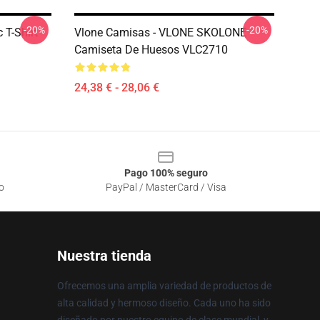
-20%
-20%
 T-Shirt
Vlone Camisas - VLONE SKOLONE
Camiseta De Huesos VLC2710
24,38 € - 28,06 €
Pago 100% seguro
o
PayPal / MasterCard / Visa
Nuestra tienda
Ofrecemos una amplia variedad de productos de
alta calidad y hermoso diseño. Cada uno ha sido