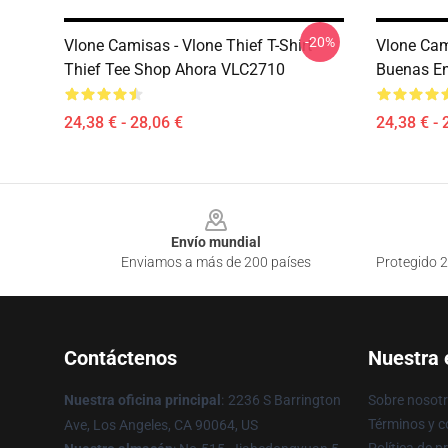
-20%
Vlone Camisas - Vlone Thief T-Shirt
Vlone Ca
Thief Tee Shop Ahora VLC2710
Buenas En
24,38 € - 28,06 €
24,38 € - 
Footer
Envío mundial
Enviamos a más de 200 países
Protegido 2
Contáctenos
Nuestra
Nuestra oficina principal
:
2236 S Barrington
Sobre nosot
Términos y c
Ave, Los Angeles, CA 90064, US