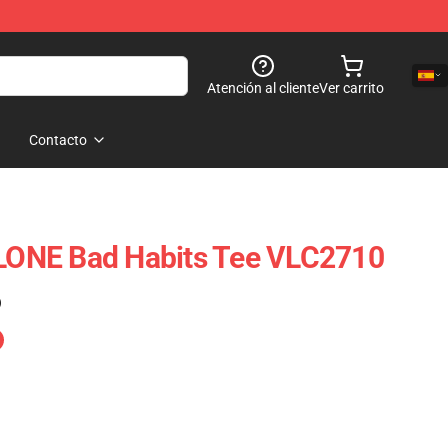
Atención al cliente
Ver carrito
Contacto
VLONE Bad Habits Tee VLC2710
)