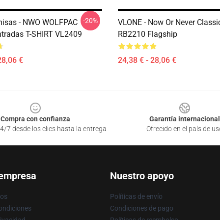
-20%
misas - NWO WOLFPAC
VLONE - Now Or Never Classic
tradas T-SHIRT VL2409
RB2210 Flagship
28,06 €
24,38 € - 28,06 €
Compra con confianza
Garantía internacional
4/7 desde los clics hasta la entrega
Ofrecido en el país de us
 empresa
Nuestro apoyo
ros
Políticas de envío
ondiciones
Condiciones de pago