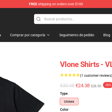
FREE
shipping on orders over $100
a
Comprar por categoría
Seguimiento de pedido
Blog
Vlone Shirts - 
(1 customer reviews
€30.48
€24.38
-20%
$26.50
Type
Unisex
Color