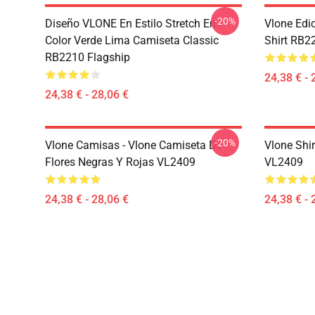
-20%
Diseño VLONE En Estilo Stretch En
Vlone Edi
Color Verde Lima Camiseta Classic
Shirt RB2
RB2210 Flagship
24,38 € - 
24,38 € - 28,06 €
-20%
Vlone Camisas - Vlone Camiseta De
Vlone Shir
Flores Negras Y Rojas VL2409
VL2409
24,38 € - 28,06 €
24,38 € - 