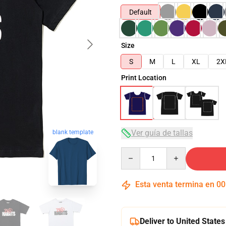
Default
Size
S
M
L
XL
2X
Print Location
Ver guía de tallas
blank template
Quantity
Esta venta termina en
00
Deliver to United States