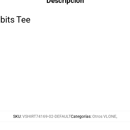
Descripción
its Tee
SKU
:
VSHIRT74169-02-DEFAULT
Categorías
:
Otros VLONE
,