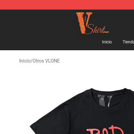
Vlone Shirt Store - Official Vlone Shirt Shop
Inicio
Tiend
Inicio
/
Otros VLONE