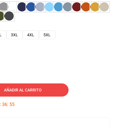
L
3XL
4XL
5XL
AÑADIR AL CARRITO
:
36
:
54