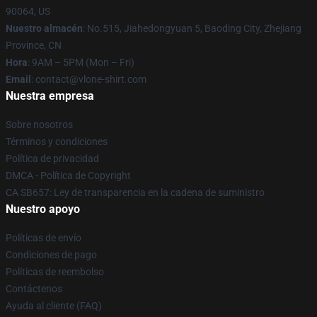
90064, US
Nuestro almacén
: No.515, Jiahedongyuan 5, Baoding City, Zhejiang
Province, CN
Hora
: 9AM – 5PM (Mon – Fri)
Email
: contact@vlone-shirt.com
Nuestra empresa
Sobre nosotros
Términos y condiciones
Política de privacidad
DMCA - Política de Copyright
CA SB657: Ley de transparencia en la cadena de suministro
Nuestro apoyo
Políticas de envío
Condiciones de pago
Políticas de reembolso
Contáctenos
Ayuda al cliente (FAQ)