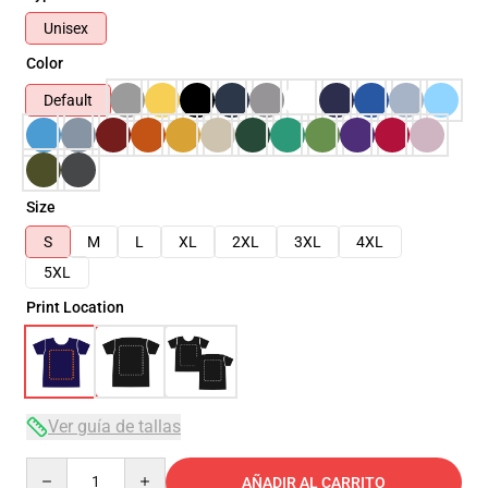
Unisex
Color
Default
Size
S
M
L
XL
2XL
3XL
4XL
5XL
Print Location
Ver guía de tallas
Quantity
AÑADIR AL CARRITO