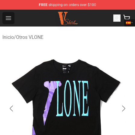
FREE
shipping on orders over $100
Vlone Shirt Store - Official Vlone Shirt Shop
Open menu
Inicio
/
Otros VLONE