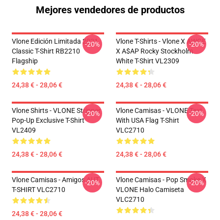
Mejores vendedores de productos
Vlone Edición Limitada 2021
Vlone T-Shirts - Vlone X AWGE
-20%
-20%
Classic T-Shirt RB2210
X A$AP Rocky Stockholm
Flagship
White T-Shirt VL2309
24,38 € - 28,06 €
24,38 € - 28,06 €
Vlone Shirts - VLONE Stripper
Vlone Camisas - VLONE Text
-20%
-20%
Pop-Up Exclusive T-Shirt
With USA Flag T-Shirt
VL2409
VLC2710
24,38 € - 28,06 €
24,38 € - 28,06 €
Vlone Camisas - Amigos AUT
Vlone Camisas - Pop Smoke X
-20%
-20%
T-SHIRT VLC2710
VLONE Halo Camiseta
VLC2710
24,38 € - 28,06 €