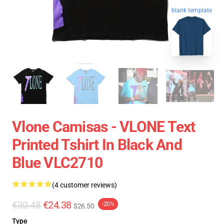
blank template
Vlone Camisas - VLONE Text
Printed Tshirt In Black And
Blue VLC2710
(4 customer reviews)
€30.48
€24.38
-20%
$26.50
Type