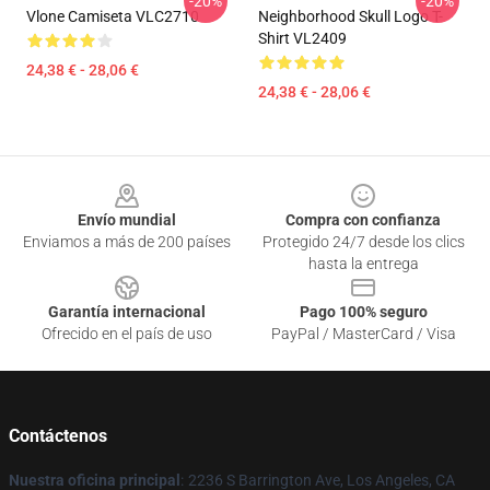
-20%
-20%
Vlone Camiseta VLC2710
Neighborhood Skull Logo T-
Shirt VL2409
24,38 € - 28,06 €
24,38 € - 28,06 €
Footer
Envío mundial
Compra con confianza
Enviamos a más de 200 países
Protegido 24/7 desde los clics
hasta la entrega
Garantía internacional
Pago 100% seguro
Ofrecido en el país de uso
PayPal / MasterCard / Visa
Contáctenos
Nuestra oficina principal
:
2236 S Barrington Ave, Los Angeles, CA