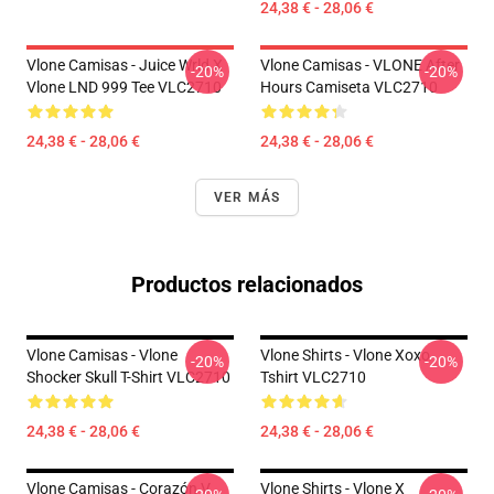
24,38 € - 28,06 €
Vlone Camisas - Juice Wrld X
Vlone Camisas - VLONE After
-20%
-20%
Vlone LND 999 Tee VLC2710
Hours Camiseta VLC2710
24,38 € - 28,06 €
24,38 € - 28,06 €
VER MÁS
Productos relacionados
Vlone Camisas - Vlone
Vlone Shirts - Vlone Xoxo
-20%
-20%
Shocker Skull T-Shirt VLC2710
Tshirt VLC2710
24,38 € - 28,06 €
24,38 € - 28,06 €
Vlone Camisas - Corazón V
Vlone Shirts - Vlone X