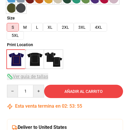
Size
S
M
L
XL
2XL
3XL
4XL
5XL
Print Location
Ver guía de tallas
Quantity
AÑADIR AL CARRITO
Esta venta termina en
02
:
53
:
54
Deliver to United States