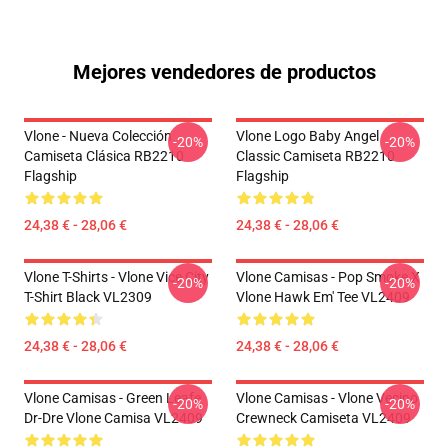
Mejores vendedores de productos
Vlone - Nueva Colección
Vlone Logo Baby Angel
-20%
-20%
Camiseta Clásica RB2210
Classic Camiseta RB2210
Flagship
Flagship
24,38 € - 28,06 €
24,38 € - 28,06 €
Vlone T-Shirts - Vlone Vice City
Vlone Camisas - Pop Smoke X
-20%
-20%
T-Shirt Black VL2309
Vlone Hawk Em' Tee VL2409
24,38 € - 28,06 €
24,38 € - 28,06 €
Vlone Camisas - Green Leafe
Vlone Camisas - Vlone Vecino
-20%
-20%
Dr-Dre Vlone Camisa VL2409
Crewneck Camiseta VL2409