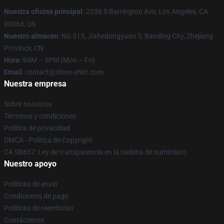
Nuestra oficina principal
:
2236 S Barrington Ave, Los Angeles, CA
90064, US
Nuestro almacén
: No.515, Jiahedongyuan 5, Baoding City, Zhejiang
Province, CN
Hora
: 9AM – 5PM (Mon – Fri)
Email
: contact@vlone-shirt.com
Nuestra empresa
Sobre nosotros
Términos y condiciones
Política de privacidad
DMCA - Política de Copyright
CA SB657: Ley de transparencia en la cadena de suministro
Nuestro apoyo
Políticas de envío
Condiciones de pago
Políticas de reembolso
Contáctenos