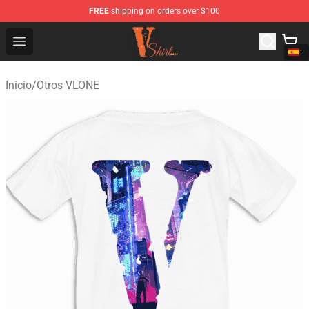
FREE
shipping on orders over $100
Vlone Shirt Store - Official Vlone Shirt Shop
Open menu
Inicio
/
Otros VLONE