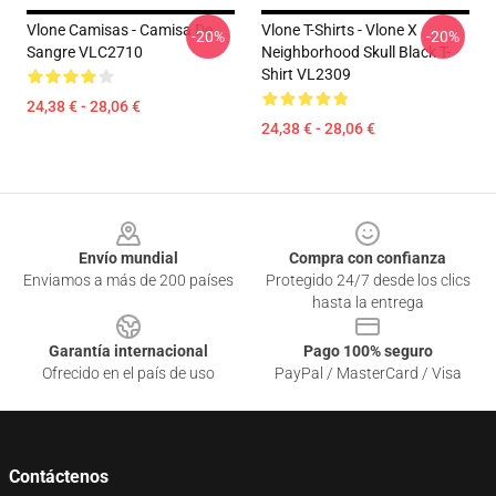
Vlone Camisas - Camisa De
Vlone T-Shirts - Vlone X
-20%
-20%
Sangre VLC2710
Neighborhood Skull Black T-
Shirt VL2309
24,38 € - 28,06 €
24,38 € - 28,06 €
Footer
Envío mundial
Compra con confianza
Enviamos a más de 200 países
Protegido 24/7 desde los clics
hasta la entrega
Garantía internacional
Pago 100% seguro
Ofrecido en el país de uso
PayPal / MasterCard / Visa
Contáctenos