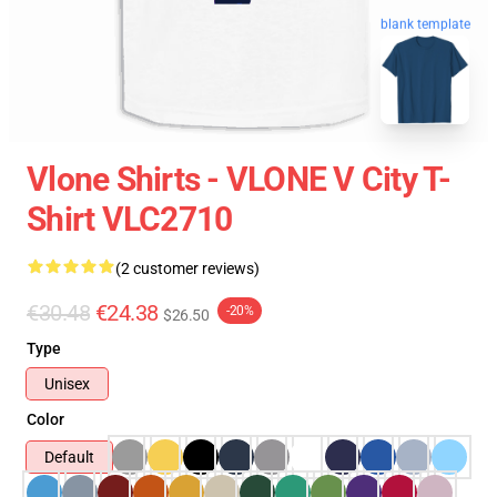
blank template
Vlone Shirts - VLONE V City T-
Shirt VLC2710
(2 customer reviews)
€30.48
€24.38
-20%
$26.50
Type
Unisex
Color
Default