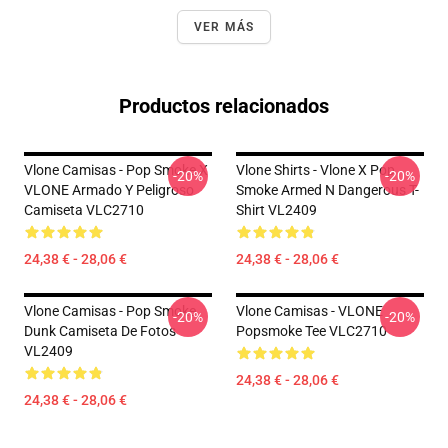
VER MÁS
Productos relacionados
Vlone Camisas - Pop Smoke X
Vlone Shirts - Vlone X Pop
-20%
-20%
VLONE Armado Y Peligroso
Smoke Armed N Dangerous T-
Camiseta VLC2710
Shirt VL2409
24,38 € - 28,06 €
24,38 € - 28,06 €
Vlone Camisas - Pop Smoke
Vlone Camisas - VLONE
-20%
-20%
Dunk Camiseta De Fotos
Popsmoke Tee VLC2710
VL2409
24,38 € - 28,06 €
24,38 € - 28,06 €