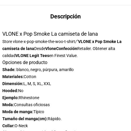
Descripción
VLONE x Pop Smoke La camiseta de lana
Store
vlone-x-pop-smoke-the-woo-t-shirt/"
VLONE x Pop Smoke La
camiseta de lana
Desde
VloneConfección
Retailer. Obtener alta
calidad
VLONE Legit Tees
en Finest Value.
Opciones de producto
Shade:
blanco, negro, púrpura, amarillo
Materiales:
Cotton
Dimensión:
L, M, S, XL, XXL
Hooded:
No
Ejemplo:
Rhinestone
Moda:
Consultas oficiosas
Moda de manga:
Típico
Tamaño del manga(cm):
Rápido.
Collar:
O-Neck