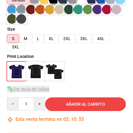
Default
Size
S
M
L
XL
2XL
3XL
4XL
5XL
Print Location
Ver guía de tallas
Quantity
AÑADIR AL CARRITO
Esta venta termina en
02
:
10
:
54