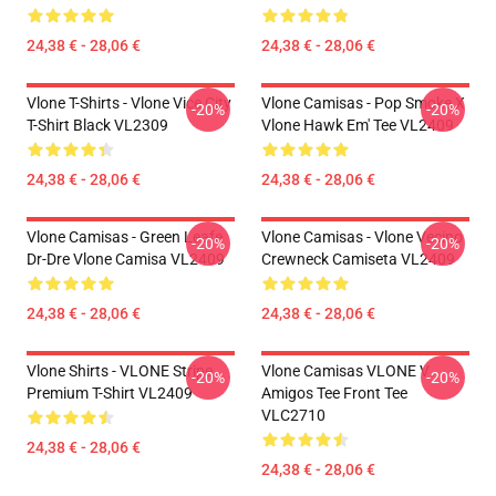
24,38 € - 28,06 €
24,38 € - 28,06 €
Vlone T-Shirts - Vlone Vice City
Vlone Camisas - Pop Smoke X
-20%
-20%
T-Shirt Black VL2309
Vlone Hawk Em' Tee VL2409
24,38 € - 28,06 €
24,38 € - 28,06 €
Vlone Camisas - Green Leafe
Vlone Camisas - Vlone Vecino
-20%
-20%
Dr-Dre Vlone Camisa VL2409
Crewneck Camiseta VL2409
24,38 € - 28,06 €
24,38 € - 28,06 €
Vlone Shirts - VLONE Stripe
Vlone Camisas VLONE V
-20%
-20%
Premium T-Shirt VL2409
Amigos Tee Front Tee
VLC2710
24,38 € - 28,06 €
24,38 € - 28,06 €