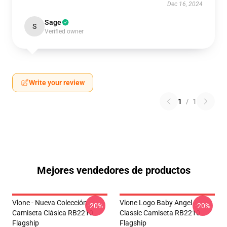
Dec 16, 2024
Sage
S
Verified owner
Write your review
1
/
1
Mejores vendedores de productos
Vlone - Nueva Colección
Vlone Logo Baby Angel
-20%
-20%
Camiseta Clásica RB2210
Classic Camiseta RB2210
Flagship
Flagship