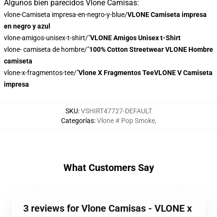
Algunos bien parecidos Vlone Camisas:
vlone-Camiseta impresa-en-negro-y-blue/
VLONE Camiseta impresa
en negro y azul
vlone-amigos-unisex-t-shirt/"
VLONE Amigos Unisex t-Shirt
vlone- camiseta de hombre/"
100% Cotton Streetwear VLONE Hombre
camiseta
vlone-x-fragmentos-tee/"
Vlone X Fragmentos TeeVLONE V Camiseta
impresa
SKU
:
VSHIRT47727-DEFAULT
Categorías
:
Vlone # Pop Smoke
,
What Customers Say
3 reviews for Vlone Camisas - VLONE x