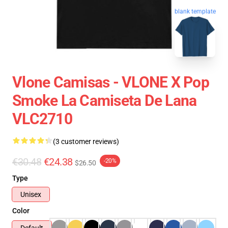
blank template
Vlone Camisas - VLONE X Pop
Smoke La Camiseta De Lana
VLC2710
(3 customer reviews)
€30.48
€24.38
-20%
$26.50
Type
Unisex
Color