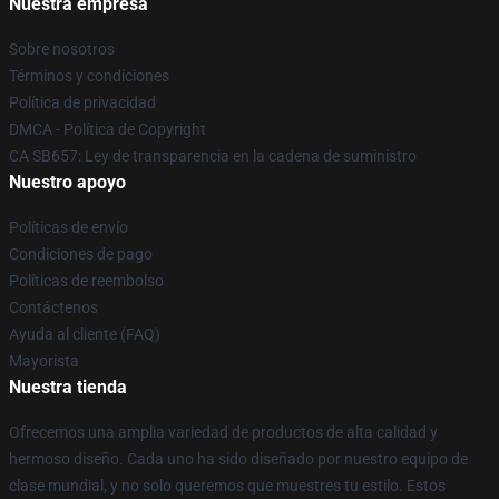
Nuestra empresa
Sobre nosotros
Términos y condiciones
Política de privacidad
DMCA - Política de Copyright
CA SB657: Ley de transparencia en la cadena de suministro
Nuestro apoyo
Políticas de envío
Condiciones de pago
Políticas de reembolso
Contáctenos
Ayuda al cliente (FAQ)
Mayorista
Nuestra tienda
Ofrecemos una amplia variedad de productos de alta calidad y
hermoso diseño. Cada uno ha sido diseñado por nuestro equipo de
clase mundial, y no solo queremos que muestres tu estilo. Estos