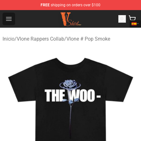
FREE
shipping on orders over $100
Vlone Shirt Store - Official Vlone Shirt Shop
Open menu
Inicio
/
Vlone Rappers Collab
/
Vlone # Pop Smoke