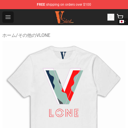
FREE
shipping on orders over $100
Vlone Shirt Store - Official Vlone Shirt Shop
Open menu
ホーム
/
その他のVLONE