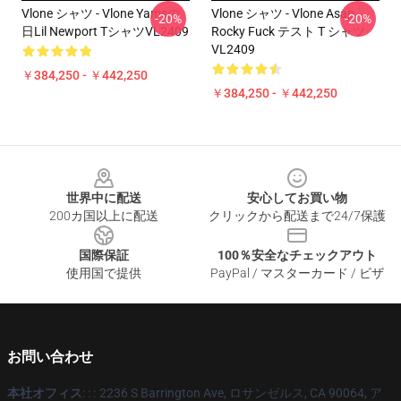
Vlone シャツ - Vlone Yamsの
Vlone シャツ - Vlone Asap
-20%
-20%
日Lil Newport TシャツVL2409
Rocky Fuck テスト T シャツ
VL2409
￥384,250 - ￥442,250
￥384,250 - ￥442,250
Footer
世界中に配送
安心してお買い物
200カ国以上に配送
クリックから配送まで24/7保護
国際保証
100％安全なチェックアウト
使用国で提供
PayPal / マスターカード / ビザ
お問い合わせ
本社オフィス
: : :
2236 S Barrington Ave, ロサンゼルス, CA 90064, ア