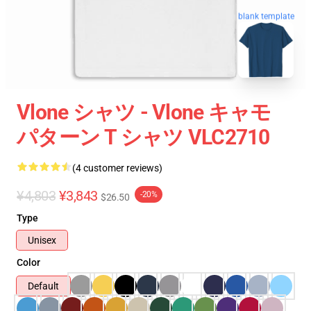
blank template
Vlone シャツ - Vlone キャモ
パターン T シャツ VLC2710
(4 customer reviews)
¥4,803
¥3,843
-20%
$26.50
Type
Unisex
Color
Default