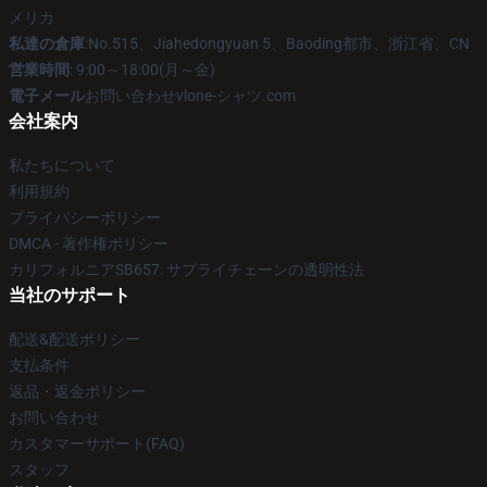
メリカ
私達の倉庫
:No.515、Jiahedongyuan 5、Baoding都市、浙江省、CN
営業時間
: 9:00～18:00(月～金)
電子メール
お問い合わせvlone-シャツ.com
会社案内
私たちについて
利用規約
プライバシーポリシー
DMCA - 著作権ポリシー
カリフォルニアSB657: サプライチェーンの透明性法
当社のサポート
配送&配送ポリシー
支払条件
返品・返金ポリシー
お問い合わせ
カスタマーサポート(FAQ)
スタッフ