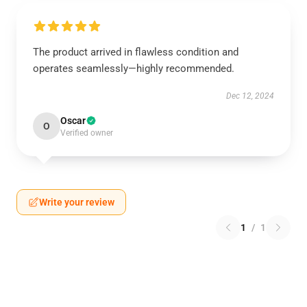
The product arrived in flawless condition and
operates seamlessly—highly recommended.
Dec 12, 2024
Oscar
O
Verified owner
Write your review
1
/
1