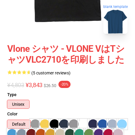
blank template
Vlone シャツ - VLONE VはTシ
ャツVLC2710を印刷しました
(5 customer reviews)
¥4,803
¥3,843
-20%
$26.50
Type
Unisex
Color
Default