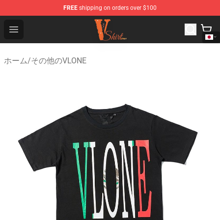
FREE
shipping on orders over $100
Vlone Shirt Store - Official Vlone Shirt Shop
Open menu
ホーム
/
その他のVLONE