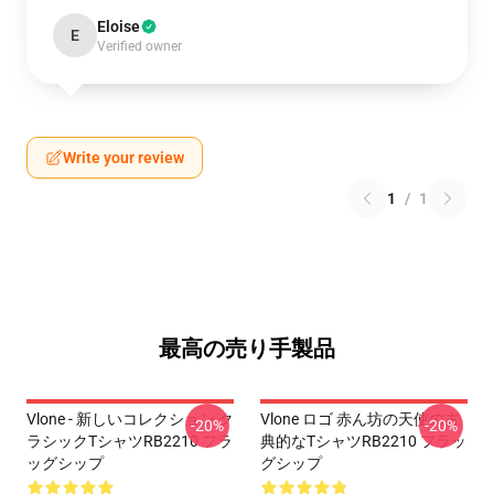
Eloise
E
Verified owner
Write your review
1
/
1
最高の売り手製品
Vlone - 新しいコレクション ク
Vlone ロゴ 赤ん坊の天使の古
-20%
-20%
ラシックTシャツRB2210 フラ
典的なTシャツRB2210 フラッ
ッグシップ
グシップ