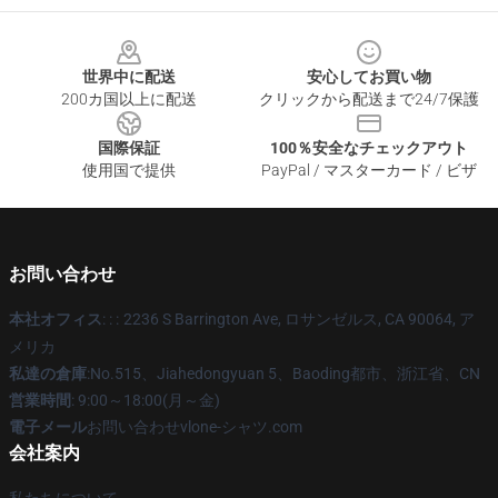
Footer
世界中に配送
安心してお買い物
200カ国以上に配送
クリックから配送まで24/7保護
国際保証
100％安全なチェックアウト
使用国で提供
PayPal / マスターカード / ビザ
お問い合わせ
本社オフィス
: : :
2236 S Barrington Ave, ロサンゼルス, CA 90064, ア
メリカ
私達の倉庫
:No.515、Jiahedongyuan 5、Baoding都市、浙江省、CN
営業時間
: 9:00～18:00(月～金)
電子メール
お問い合わせvlone-シャツ.com
会社案内