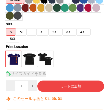
Default
Size
S
M
L
XL
2XL
3XL
4XL
5XL
Print Location
サイズガイドを見る
Quantity
カートに追加
このセールはあと
02
:
56
:
54