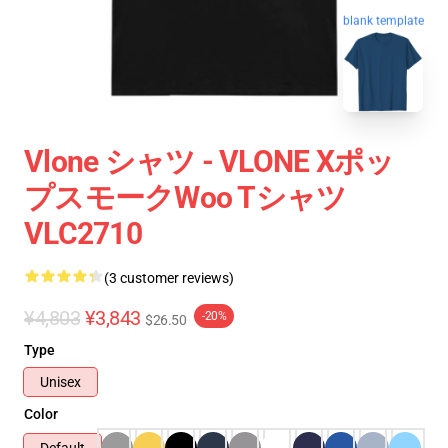
blank template
Vlone シャツ - VLONE Xポッ
プスモークWoo Tシャツ
VLC2710
(3 customer reviews)
¥4,803
¥3,843
-20%
$26.50
Type
Unisex
Color