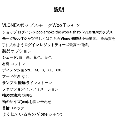
説明
VLONE×ポップスモークWoo Tシャツ
ショップ
ログイン-x-pop-smoke-the-woo-t-shirt/">
VLONE×ポップス
モークWoo Tシャツ
詳しくはこちら
Vlone服飾品
小売業者。 高品質を
手に入れよう
ログイン レジットティーズ
最高の価値。
製品オプション
シェード:
白、黒、紫色、黄色
材料:
コットン
ディメンション:
L、M、S、XL、XXL
フード付き:
なし
サンプル 種類:
ラインストーン
ファッション:
インフォメーション
袖の方法:
典型的な
袖のサイズ(cm):
お問い合わせ
首輪:
Oネック
よく似ているもの Vlone シャツ: