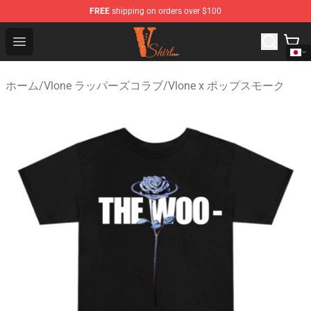
FREE
shipping on orders over $100
Vlone Shirt Store - Official Vlone Shirt Shop
Open menu
ホーム
/
Vlone ラッパーズコラブ
/
Vlone x ポップスモーク