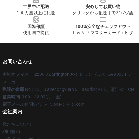
世界中に配送
安心してお買い物
200カ国以上に配送
クリックから配送まで24/7保護
国際保証
100％安全なチェックアウト
使用国で提供
PayPal / マスターカード / ビザ
お問い合わせ
本社オフィス
: : :
2236 S Barrington Ave, ロサンゼルス, CA 90064, ア
メリカ
私達の倉庫
:No.515、Jiahedongyuan 5、Baoding都市、浙江省、CN
営業時間
: 9:00～18:00(月～金)
電子メール
お問い合わせvlone-シャツ.com
会社案内
私たちについて
利用規約