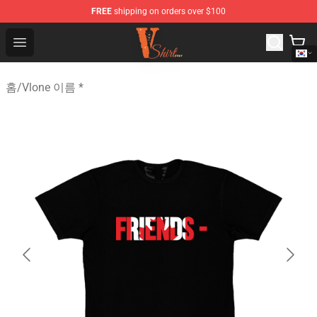
FREE
shipping on orders over $100
Vlone Shirt Store - Official Vlone Shirt Shop
Open menu
홈
/
Vlone 이름 *