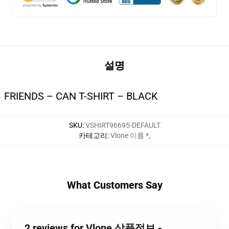
설명
FRIENDS – CAN T-SHIRT – BLACK
SKU
:
VSHIRT96695-DEFAULT
카테고리
:
Vlone 이름 *
,
What Customers Say
2 reviews for Vlone 상품정보 -