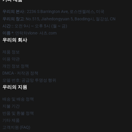
우리의 본사
::
2236 S Barrington Ave, 로스앤젤레스, 미국
우리의 창고
: No.515, Jiahedongyuan 5, Baoding시, 절강성, CN
시간 :
: 오전 9시 ~ 오후 5시 (월 ~ 금)
이름 *
: 연락처vlone- 셔츠.com
우리의 회사
제품 정보
이용 약관
개인 정보 정책
DMCA - 저작권 정책
모델 번호: 공급망 투명성 행위
우리의 지원
배송 및 배송 정책
지불 기간
반품 및 환불 정책
기타 제품
고객지원 (FAQ)