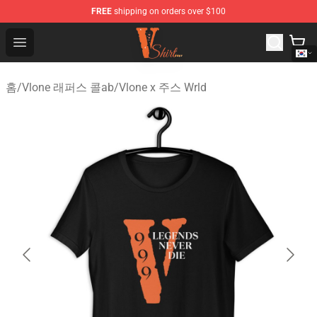
FREE
shipping on orders over $100
Vlone Shirt Store - Official Vlone Shirt Shop
Open menu
홈
/
Vlone 래퍼스 콜ab
/
Vlone x 주스 Wrld