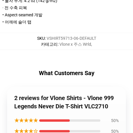
• 물자 무게: 4.2 oz (142 g/m2)
· 전 수축 피복
• Aspect-seamed 개발
• 어깨에 숄더 탭
SKU
:
VSHIRT59713-06-DEFAULT
카테고리
:
Vlone x 주스 Wrld
,
What Customers Say
2 reviews for Vlone Shirts - Vlone 999
Legends Never Die T-Shirt VLC2710
★★★★★
50%
★★★★☆
50%