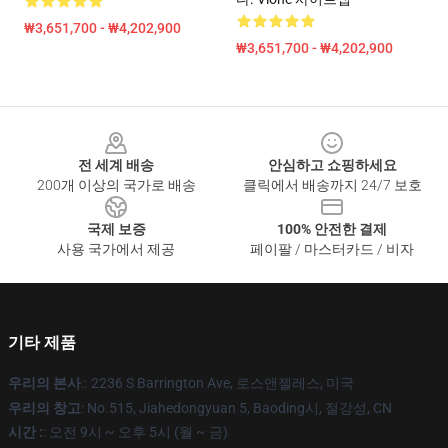
₩3,651,700 - ₩4,202,900
₩3,651,700 - ₩4,202,900
Footer
전 세계 배송
안심하고 쇼핑하세요
200개 이상의 국가로 배송
클릭에서 배송까지 24/7 보호
국제 보증
100% 안전한 결제
사용 국가에서 제공
페이팔 / 마스터카드 / 비자
기타 제품
우리의 본사
::
2236 S Barrington Ave, 로스앤젤레스, 미국
우리의 창고
: No.515, Jiahedongyuan 5, Baoding시, 절강성, CN
시간 :
: 오전 9시 ~ 오후 5시 (월 ~ 금)