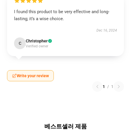
I found this product to be very effective and long-
lasting; it’s a wise choice.
Dec 16, 2024
Christopher
C
Verified owner
Write your review
1
/
1
베스트셀러 제품