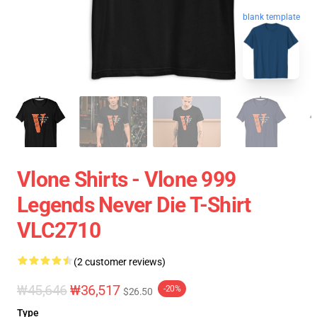
blank template
Vlone Shirts - Vlone 999
Legends Never Die T-Shirt
VLC2710
(2 customer reviews)
₩45,646
₩36,517
-20%
$26.50
Type