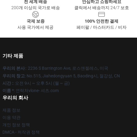
전 세계 배송
안심하고 쇼핑하세요
200개 이상의 국가로 배송
클릭에서 배송까지 24/7 보호
국제 보증
100% 안전한 결제
사용 국가에서 제공
페이팔 / 마스터카드 / 비자
기타 제품
우리의 본사
::
2236 S Barrington Ave, 로스앤젤레스, 미국
우리의 창고
: No.515, Jiahedongyuan 5, Baoding시, 절강성, CN
시간 :
: 오전 9시 ~ 오후 5시 (월 ~ 금)
이름 *
: 연락처vlone- 셔츠.com
우리의 회사
제품 정보
이용 약관
개인 정보 정책
DMCA - 저작권 정책