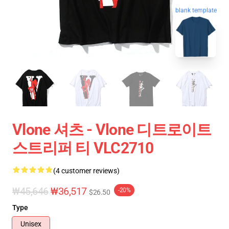
blank template
Vlone 셔츠 - Vlone 디트로이트
스트리퍼 티 VLC2710
(4 customer reviews)
₩45,646
₩36,517
-20%
$26.50
Type
Unisex