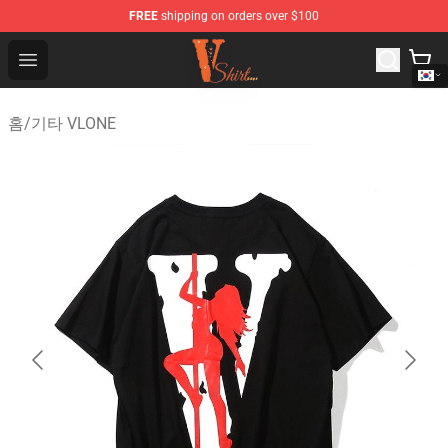
FREE
shipping on orders over $100
Vlone Shirt Store - Official Vlone Shirt Shop
Open menu
홈
/
기타 VLONE