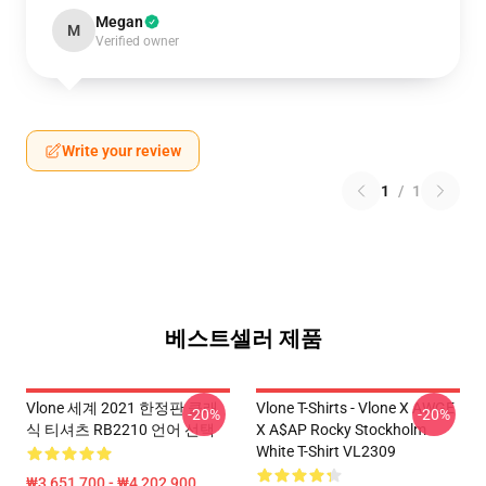
Megan
M
Verified owner
Write your review
1
/
1
베스트셀러 제품
Vlone 세계 2021 한정판 클래
Vlone T-Shirts - Vlone X AWGE
-20%
-20%
식 티셔츠 RB2210 언어 선택
X A$AP Rocky Stockholm
White T-Shirt VL2309
₩3,651,700 - ₩4,202,900