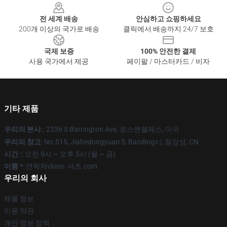
전 세계 배송
안심하고 쇼핑하세요
200개 이상의 국가로 배송
클릭에서 배송까지 24/7 보호
국제 보증
100% 안전한 결제
사용 국가에서 제공
페이팔 / 마스터카드 / 비자
기타 제품
우리의 본사
::
2236 S Barrington Ave, 로스앤젤레스, 미국
우리의 창고
: No.515, Jiahedongyuan 5, Baoding시, 절강성, CN
시간 :
: 오전 9시 ~ 오후 5시 (월 ~ 금)
이름 *
: 연락처vlone- 셔츠.com
우리의 회사
제품 정보
이용 약관
개인 정보 정책