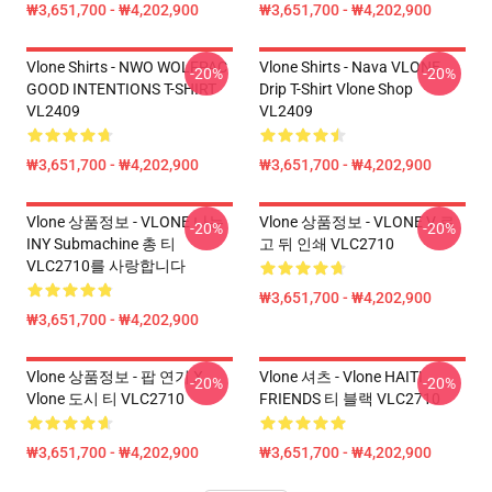
₩3,651,700 - ₩4,202,900
₩3,651,700 - ₩4,202,900
Vlone Shirts - NWO WOLFPAC
Vlone Shirts - Nava VLONE
-20%
-20%
GOOD INTENTIONS T-SHIRT
Drip T-Shirt Vlone Shop
VL2409
VL2409
₩3,651,700 - ₩4,202,900
₩3,651,700 - ₩4,202,900
Vlone 상품정보 - VLONE 나는
Vlone 상품정보 - VLONE V 로
-20%
-20%
INY Submachine 총 티
고 뒤 인쇄 VLC2710
VLC2710를 사랑합니다
₩3,651,700 - ₩4,202,900
₩3,651,700 - ₩4,202,900
Vlone 상품정보 - 팝 연기 X
Vlone 셔츠 - Vlone HAITI
-20%
-20%
Vlone 도시 티 VLC2710
FRIENDS 티 블랙 VLC2710
₩3,651,700 - ₩4,202,900
₩3,651,700 - ₩4,202,900