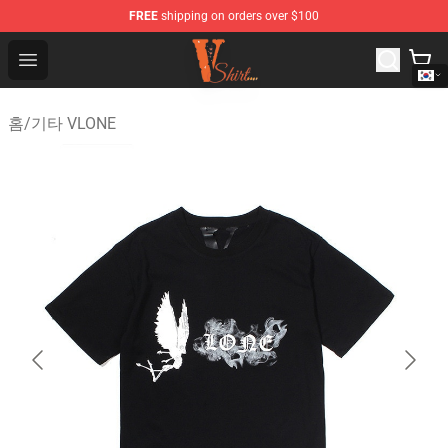
FREE
shipping on orders over $100
Vlone Shirt Store - Official Vlone Shirt Shop
Open menu
홈
/
기타 VLONE