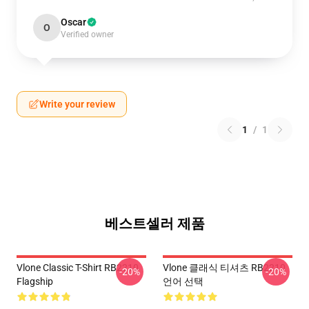
Oscar
O
Verified owner
Write your review
1
/
1
베스트셀러 제품
Vlone Classic T-Shirt RB2210
Vlone 클래식 티셔츠 RB2210
-20%
-20%
Flagship
언어 선택