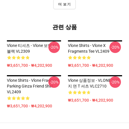
더 보기
관련 상품
Vlone 티셔츠 - Vlone 보안 티
Vlone Shirts - Vlone X
-20%
-20%
블랙 VL2309
Fragments Tee VL2409
₩3,651,700 - ₩4,202,900
₩3,651,700 - ₩4,202,900
Vlone Shirts - Vlone Fragment
Vlone 상품정보 - VLONE V 편
-20%
-20%
Parking Ginza Friend Shirt
지 면 T 셔츠 VLC2710
VL2409
₩3,651,700 - ₩4,202,900
₩3,651,700 - ₩4,202,900
Footer