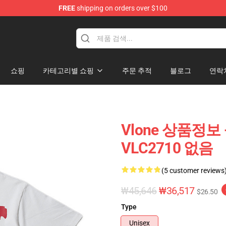
FREE
shipping on orders over $100
쇼핑
카테고리별 쇼핑
주문 추적
블로그
연락
Vlone 상품정보 -
VLC2710 없음
(5 customer reviews
₩45,646
₩36,517
$26.50
Type
Unisex