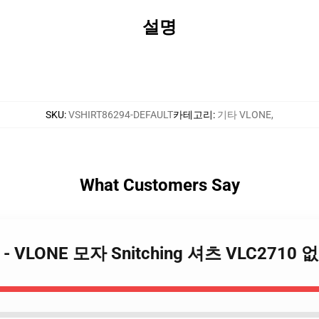
설명
SKU
:
VSHIRT86294-DEFAULT
카테고리
:
기타 VLONE
,
What Customers Say
보 - VLONE 모자 Snitching 셔츠 VLC2710 