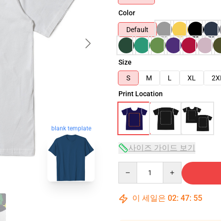
Color
Default
Size
S
M
L
XL
2X
Print Location
blank template
사이즈 가이드 보기
Quantity
이 세일은
02
:
47
:
54