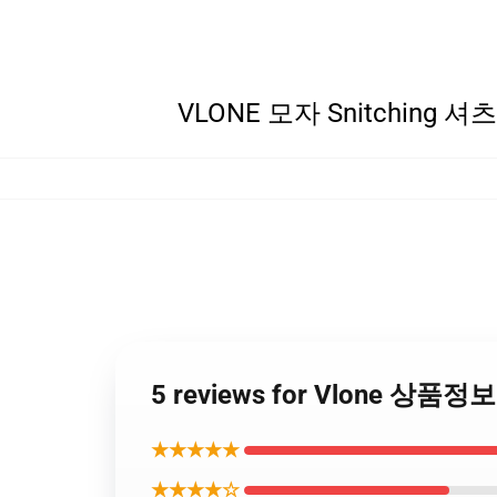
VLONE 모자 Snitching 셔츠
5 reviews for Vlone 상품정
★★★★★
★★★★☆