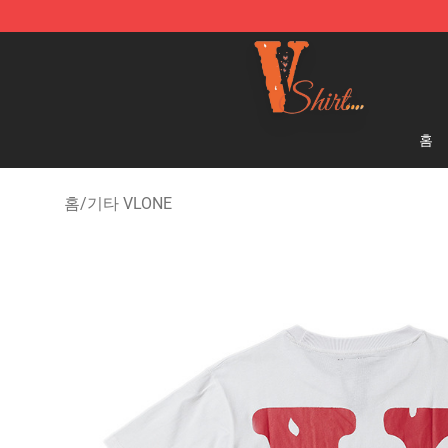
Vlone Shirt Store - Official Vlone Shirt Shop
홈
홈
/
기타 VLONE