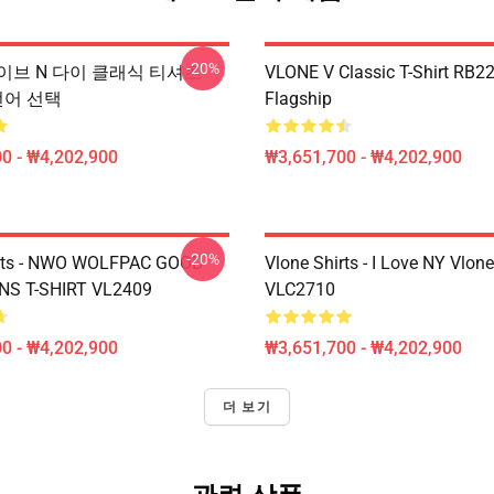
-20%
- 라이브 N 다이 클래식 티셔츠
VLONE V Classic T-Shirt RB2
 언어 선택
Flagship
0 - ₩4,202,900
₩3,651,700 - ₩4,202,900
-20%
irts - NWO WOLFPAC GOOD
Vlone Shirts - I Love NY Vlone
NS T-SHIRT VL2409
VLC2710
0 - ₩4,202,900
₩3,651,700 - ₩4,202,900
더 보기