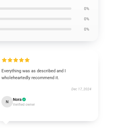
0%
0%
0%
Everything was as described and I
wholeheartedly recommend it.
Dec 17, 2024
Nora
N
Verified owner