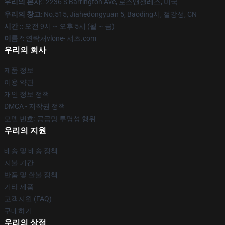
우리의 본사
::
2236 S Barrington Ave, 로스앤젤레스, 미국
우리의 창고
: No.515, Jiahedongyuan 5, Baoding시, 절강성, CN
시간 :
: 오전 9시 ~ 오후 5시 (월 ~ 금)
이름 *
: 연락처vlone- 셔츠.com
우리의 회사
제품 정보
이용 약관
개인 정보 정책
DMCA - 저작권 정책
모델 번호: 공급망 투명성 행위
우리의 지원
배송 및 배송 정책
지불 기간
반품 및 환불 정책
기타 제품
고객지원 (FAQ)
구매하기
우리의 상점