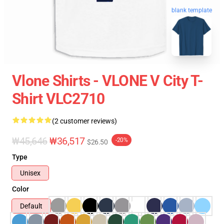
blank template
Vlone Shirts - VLONE V City T-
Shirt VLC2710
(2 customer reviews)
₩45,646
₩36,517
-20%
$26.50
Type
Unisex
Color
Default