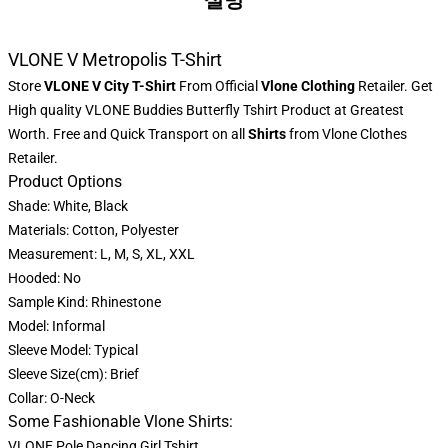
설명
VLONE V Metropolis T-Shirt
Store
VLONE V City T-Shirt
From Official
Vlone Clothing
Retailer. Get
High quality VLONE Buddies Butterfly Tshirt Product at Greatest
Worth. Free and Quick Transport on all
Shirts
from Vlone Clothes
Retailer.
Product Options
Shade: White, Black
Materials: Cotton, Polyester
Measurement: L, M, S, XL, XXL
Hooded: No
Sample Kind: Rhinestone
Model: Informal
Sleeve Model: Typical
Sleeve Size(cm): Brief
Collar: O-Neck
Some Fashionable Vlone Shirts:
VLONE Pole Dancing Girl Tshirt