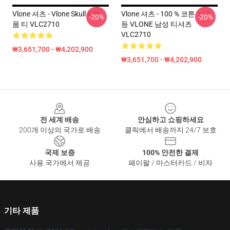
Vlone 셔츠 - Vlone Skull & 뼈
Vlone 셔츠 - 100 % 코튼 가로
-20%
-20%
몸 티 VLC2710
등 VLONE 남성 티셔츠
VLC2710
₩3,651,700 - ₩4,202,900
₩3,651,700 - ₩4,202,900
Footer
전 세계 배송
안심하고 쇼핑하세요
200개 이상의 국가로 배송
클릭에서 배송까지 24/7 보호
국제 보증
100% 안전한 결제
사용 국가에서 제공
페이팔 / 마스터카드 / 비자
기타 제품