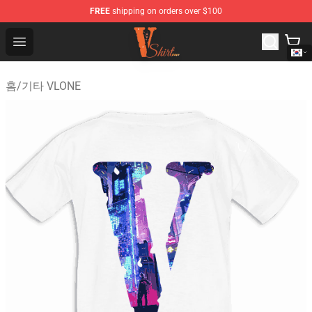
FREE
shipping on orders over $100
Vlone Shirt Store - Official Vlone Shirt Shop
Open menu
홈
/
기타 VLONE