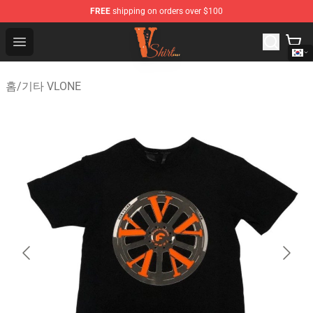
FREE
shipping on orders over $100
Vlone Shirt Store - Official Vlone Shirt Shop
Open menu
홈
/
기타 VLONE