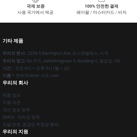
국제 보증
100% 안전한 결제
사용 국가에서 제공
페이팔 / 마스터카드 / 비자
기타 제품
우리의 본사
::
2236 S Barrington Ave, 로스앤젤레스, 미국
우리의 창고
: No.515, Jiahedongyuan 5, Baoding시, 절강성, CN
시간 :
: 오전 9시 ~ 오후 5시 (월 ~ 금)
이름 *
: 연락처vlone- 셔츠.com
우리의 회사
제품 정보
이용 약관
개인 정보 정책
DMCA - 저작권 정책
모델 번호: 공급망 투명성 행위
우리의 지원