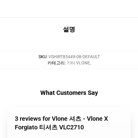
설명
SKU
:
VSHIRT85449-08-DEFAULT
카테고리
:
기타 VLONE
,
What Customers Say
3 reviews for Vlone 셔츠 - Vlone X
Forgiato 티셔츠 VLC2710