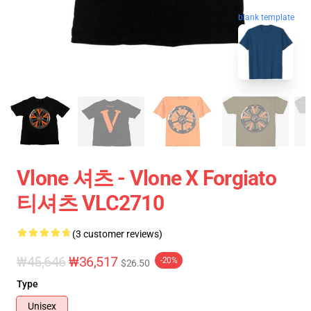
blank template
Vlone 셔츠 - Vlone X Forgiato
티셔츠 VLC2710
(3 customer reviews)
₩45,646
₩36,517
-20%
$26.50
Type
Unisex