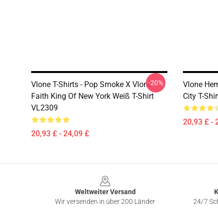
-20%
Vlone T-Shirts - Pop Smoke X Vlone
Vlone Hem
Faith King Of New York Weiß T-Shirt
City T-Shi
VL2309
20,93 £ - 
20,93 £ - 24,09 £
Footer
Weltweiter Versand
K
Wir versenden in über 200 Länder
24/7 Sch