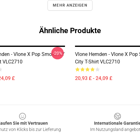
MEHR ANZEIGEN
Ähnliche Produkte
-20%
den - Vlone X Pop Smoke NY
Vlone Hemden - Vlone X Pop
rt VLC2710
City T-Shirt VLC2710
24,09 £
20,93 £ - 24,09 £
aufen Sie mit Vertrauen
Internationale Garanti
utz von Klicks bis zur Lieferung
Im Nutzungsland angebo