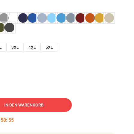
L
3XL
4XL
5XL
IN DEN WARENKORB
:
58
:
54