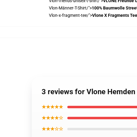
Vlon-friends-unisex-t-shirt/">
VLONE Freunde Un
Vlon-Männer-T-Shirt/">
100% Baumwolle Street
Vlon-x-fragment-tee/">
Vlone X Fragments Tee
3 reviews for Vlone Hemden
★★★★★
★★★★☆
★★★☆☆