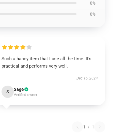
0%
0%
Such a handy item that I use all the time. It’s
practical and performs very well.
Dec 16, 2024
Sage
S
Verified owner
1
/
1