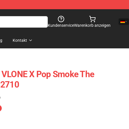
Kundenservice
Warenkorb anzeigen
og
Kontakt
- VLONE X Pop Smoke The
C2710
)