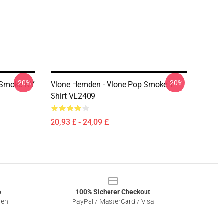
-20%
-20%
 Smoke NY
Vlone Hemden - Vlone Pop Smoke T-
Shirt VL2409
20,93 £ - 24,09 £
e
100% Sicherer Checkout
ten
PayPal / MasterCard / Visa