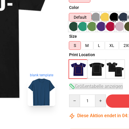
Color
Default
Size
S
M
L
XL
2X
Print Location
blank template
Größentabelle anzeigen
Quantity
Diese Aktion endet in
04