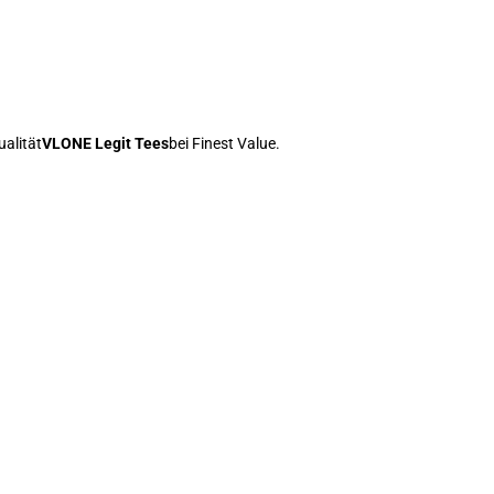
ualität
VLONE Legit Tees
bei Finest Value.