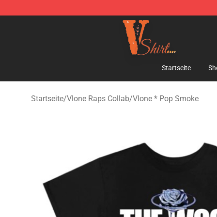
Vlone Shirt Store - Official Vlone Shirt Shop
Startseite
Sh
Startseite
/
Vlone Raps Collab
/
Vlone * Pop Smoke