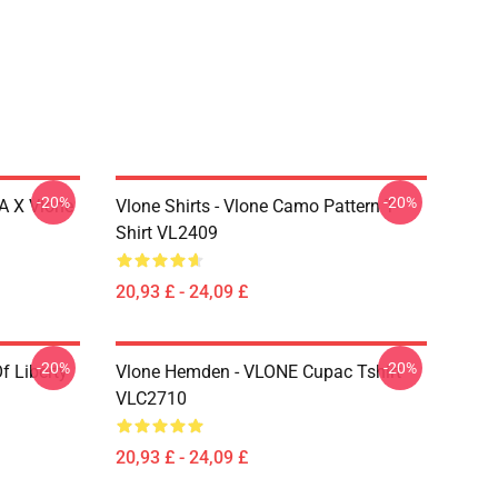
-20%
-20%
A X Vlone
Vlone Shirts - Vlone Camo Pattern T-
Shirt VL2409
20,93 £ - 24,09 £
-20%
-20%
f Liberty
Vlone Hemden - VLONE Cupac Tshirt
VLC2710
20,93 £ - 24,09 £