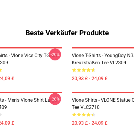
Beste Verkäufer Produkte
-20%
irts - Vlone Vice City T-Shirt
Vlone T-Shirts - YoungBoy NB
2309
Kreuzstraßen Tee VL2309
24,09 £
20,93 £ - 24,09 £
-20%
ts - Men's Vlone Shirt Large
Vlone Shirts - VLONE Statue O
409
Tee VLC2710
24,09 £
20,93 £ - 24,09 £