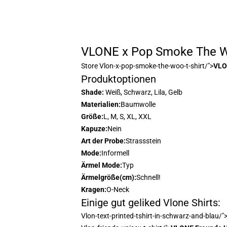
VLONE x Pop Smoke The Wo
Store
Vlon-x-pop-smoke-the-woo-t-shirt/">
VLO
Produktoptionen
Shade:
Weiß, Schwarz, Lila, Gelb
Materialien:
Baumwolle
Größe:
L, M, S, XL, XXL
Kapuze:
Nein
Art der Probe:
Strassstein
Mode:
Informell
Ärmel Mode:
Typ
Ärmelgröße(cm):
Schnell!
Kragen:
O-Neck
Einige gut geliked Vlone Shirts:
Vlon-text-printed-tshirt-in-schwarz-and-blau/"