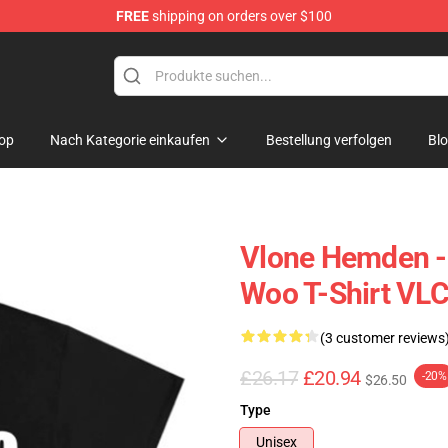
FREE
shipping on orders over $100
op
Nach Kategorie einkaufen
Bestellung verfolgen
Bl
Vlone Hemden 
Woo T-Shirt VL
(3 customer reviews
£26.17
£20.94
-20%
$26.50
Type
Unisex