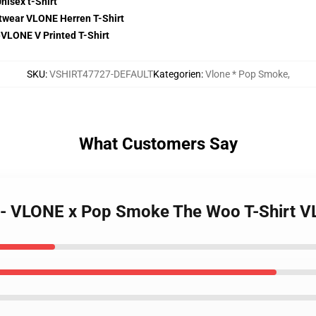
isex t-Shirt
wear VLONE Herren T-Shirt
VLONE V Printed T-Shirt
SKU
:
VSHIRT47727-DEFAULT
Kategorien
:
Vlone * Pop Smoke
,
What Customers Say
 - VLONE x Pop Smoke The Woo T-Shirt 