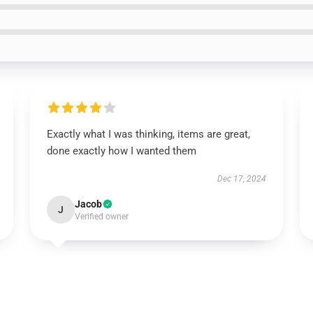
Exactly what I was thinking, items are great,
done exactly how I wanted them
Dec 17, 2024
Jacob
J
Verified owner