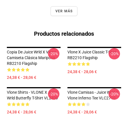
VER MÁS
Productos relacionados
Copia De Juice Wrld X Vlone
Vlone X Juice Classic T-Shirt
-20%
-20%
Camiseta Clásica Mariposa
RB2210 Flagship
RB2210 Flagship
24,38 € - 28,06 €
24,38 € - 28,06 €
Vlone Shirts - VLONE X Juice
Vlone Camisas - Juice Wrld X
-20%
-20%
Wrld Butterfly T-Shirt VL2409
Vlone Inferno Tee VLC2710
24,38 € - 28,06 €
24,38 € - 28,06 €