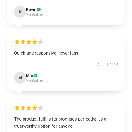
Kevin
K
Verified owner
Quick and responsive, never lags.
Dec 14, 2024
Mia
M
Verified owner
The product fulfills its promises perfectly; it's a
trustworthy option for anyone.