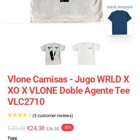
blank template
Vlone Camisas - Jugo WRLD X
XO X VLONE Doble Agente Tee
VLC2710
(3 customer reviews)
€30.48
€24.38
-20%
$26.50
Type