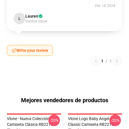
Dec 14, 2024
Lauren
L
Verified owner
Write your review
1
/
1
Mejores vendedores de productos
Vlone - Nueva Colección
Vlone Logo Baby Angel
-20%
-20%
Camiseta Clásica RB2210
Classic Camiseta RB2210