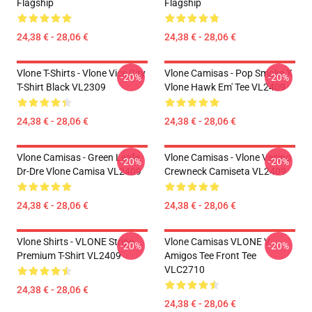
Flagship
Flagship
24,38 € - 28,06 €
24,38 € - 28,06 €
Vlone T-Shirts - Vlone Vice City
Vlone Camisas - Pop Smoke X
-20%
-20%
T-Shirt Black VL2309
Vlone Hawk Em' Tee VL2409
24,38 € - 28,06 €
24,38 € - 28,06 €
Vlone Camisas - Green Leafe
Vlone Camisas - Vlone Vecino
-20%
-20%
Dr-Dre Vlone Camisa VL2409
Crewneck Camiseta VL2409
24,38 € - 28,06 €
24,38 € - 28,06 €
Vlone Shirts - VLONE Stripe
Vlone Camisas VLONE V
-20%
-20%
Premium T-Shirt VL2409
Amigos Tee Front Tee
VLC2710
24,38 € - 28,06 €
24,38 € - 28,06 €