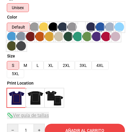
Unisex
Color
Default
Size
S
M
L
XL
2XL
3XL
4XL
5XL
Print Location
Ver guía de tallas
Quantity
AÑADIR AL CARRITO