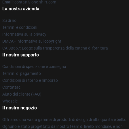
Email
: contattivlone-shirt.com
La nostra azienda
Su di noi
Termini e condizioni
Informativa sulla privacy
DMCA - Informativa sul copyright
CA SB657: Legge sulla trasparenza della catena di fornitura
Il nostro supporto
Condizioni di spedizione e consegna
Termini di pagamento
Condizioni di ritorno e rimborso
Contattaci
Aiuto del cliente (FAQ)
Whosale
Il nostro negozio
Offriamo una vasta gamma di prodotti di design di alta qualità e bello.
Ognuno è stato progettato dal nostro team di livello mondiale, e non