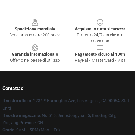
Footer
Spedizione mondiale
Acquista in tutta sicurezza
Spediamo in oltre 200 paesi
Protetto 24/7 dai clic alla
consegna
Garanzia internazionale
Pagamento sicuro al 100%
Offerto nel paese di utilizzo
PayPal / MasterCard / Visa
Contattaci
Il nostro ufficio
:
2236 S Barrington Ave, Los Angeles, CA 90064, Stati
Uniti
Il nostro magazzino
: No.515, Jiahedongyuan 5, Baoding City,
Zhejiang Province, CN
Orario
: 9AM – 5PM (Mon – Fri)