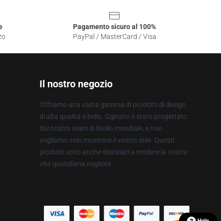
e
Pagamento sicuro al 100%
zo
PayPal / MasterCard / Visa
Il nostro negozio
Offriamo una vasta gamma di prodotti di design
di alta qualità e bello. Ognuno è stato progettato
dal nostro team di livello mondiale, e non
vogliamo solo mostrare il vostro stile. Questi
prodotti sono anche destinati a rendere la vostra
vita quotidiana migliore.