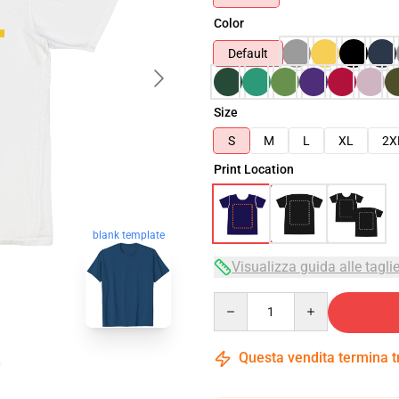
Color
Default
Size
S
M
L
XL
2X
Print Location
blank template
Visualizza guida alle tagli
Quantity
Questa vendita termina 