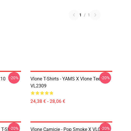
1
/
1
-20%
-20%
210
Vlone T-Shirts - YAMS X Vlone Tee
VL2309
24,38 € - 28,06 €
-20%
-20%
 T-Shirt
Vlone Camicie - Pop Smoke X VLONE