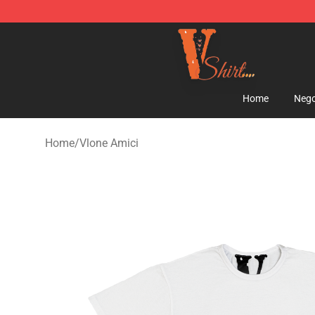
Vlone Shirt Store - Official Vlone Shirt Shop
Home
Nego
Home
/
Vlone Amici