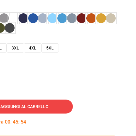
L
3XL
4XL
5XL
e
AGGIUNGI AL CARRELLO
tra
00
:
45
:
53