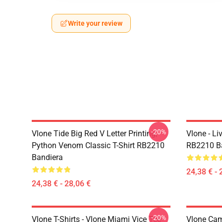
Write your review
-20%
Vlone Tide Big Red V Letter Printing,
Vlone - Li
Python Venom Classic T-Shirt RB2210
RB2210 B
Bandiera
24,38 € - 
24,38 € - 28,06 €
-20%
Vlone T-Shirts - Vlone Miami Vice Tee
Vlone Ca