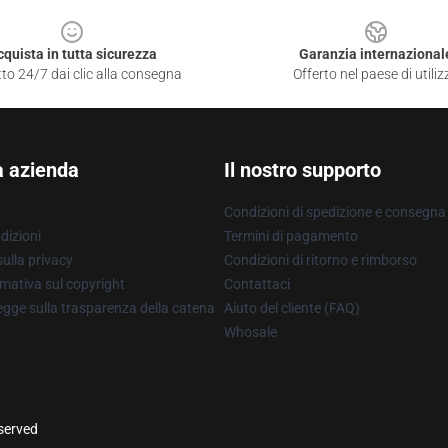
cquista in tutta sicurezza
Garanzia internazional
to 24/7 dai clic alla consegna
Offerto nel paese di utiliz
a azienda
Il nostro supporto
Condizioni di spedizione e consegna
dizioni
Termini di pagamento
ulla privacy
Condizioni di ritorno e rimborso
mativa sul copyright
Contattaci
gge sulla trasparenza della catena
Aiuto del cliente (FAQ)
Whosale
eserved