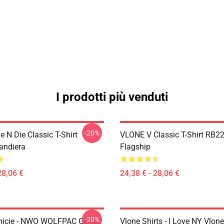
I prodotti più venduti
-20%
ve N Die Classic T-Shirt
VLONE V Classic T-Shirt RB2
andiera
Flagship
28,06 €
24,38 € - 28,06 €
-20%
micie - NWO WOLFPAC GOOD
Vlone Shirts - I Love NY Vlone