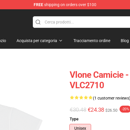
FREE
shipping on orders over $100
zio
Acquista per categoria
Tracciamento ordine
Blog
Vlone Camicie 
VLC2710
(1 customer reviews
€30.48
€24.38
-20%
$26.50
Type
Unisex