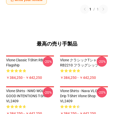
1
/
1
最高の売り手製品
Vlone Classic T-Shirt RB2210
Vlone クラシックTシャツ
-20%
-20%
Flagship
RB2210 フラッグシップ
￥384,250 - ￥442,250
￥384,250 - ￥442,250
Vlone Shirts - NWO WOLFPAC
Vlone Shirts - Nava VLONE
-20%
-20%
GOOD INTENTIONS T-SHIRT
Drip T-Shirt Vlone Shop
VL2409
VL2409
￥384,250 - ￥442,250
￥384,250 - ￥442,250