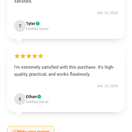
satisfied.
Dec 16, 2024
Tyler
T
Verified owner
I'm extremely satisfied with this purchase. It's high-
quality, practical, and works flawlessly.
Dec 15, 2024
Ethan
E
Verified owner
Write your review