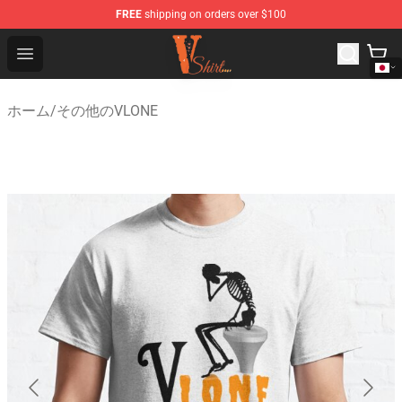
FREE
shipping on orders over $100
Vlone Shirt Store - Official Vlone Shirt Shop
Open menu
ホーム
/
その他のVLONE