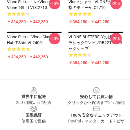
Vlone Shirts - Live Vloen Die
Vlone シャツ - VLONEの中間
-20%
-20%
Vlone T-Shirt VLC2710
指のティーVLC2710
￥384,250 - ￥442,250
￥384,250 - ￥442,250
Vlone Shirts - Vlone Classic
VLONE BUTTERFLYの効果 ク
-20%
-20%
Hub T-Shirt VL2409
ラシックTシャツRB2210 フラ
ッグシップ
￥384,250 - ￥442,250
￥384,250 - ￥442,250
Footer
世界中に配送
安心してお買い物
200カ国以上に配送
クリックから配送まで24/7保護
国際保証
100％安全なチェックアウト
使用国で提供
PayPal / マスターカード / ビザ