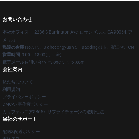
お問い合わせ
本社オフィス
: : :
2236 S Barrington Ave, ロサンゼルス, CA 90064, ア
メリカ
私達の倉庫
:No.515、Jiahedongyuan 5、Baoding都市、浙江省、CN
営業時間
: 9:00～18:00(月～金)
電子メール
お問い合わせvlone-シャツ.com
会社案内
私たちについて
利用規約
プライバシーポリシー
DMCA - 著作権ポリシー
カリフォルニアSB657: サプライチェーンの透明性法
当社のサポート
配送&配送ポリシー