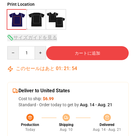
Print Location
サイズガイドを見る
Quantity
カートに追加
このセールはあと
01
:
21
:
54
Deliver to United States
Cost to ship:
$6.99
Standard - Order today to get by
Aug. 14 - Aug. 21
Production
Shipping
Delivered
Today
Aug. 10
Aug. 14 - Aug. 21