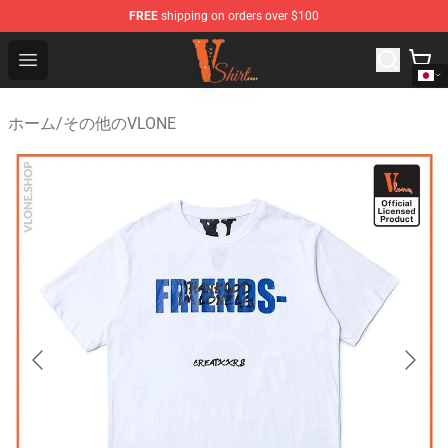
FREE
shipping on orders over $100
Vlone Shirt Store - Official Vlone Shirt Shop
Open menu
ホーム
/
その他のVLONE