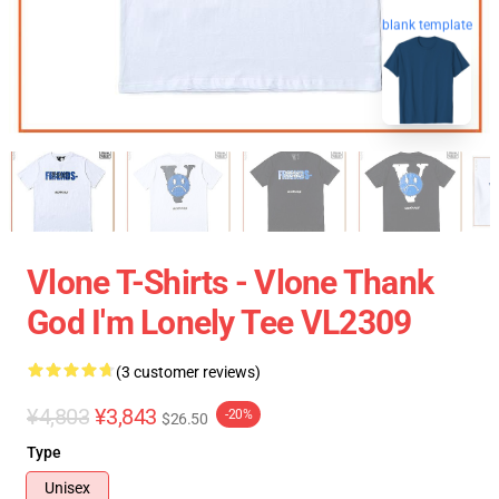
blank template
Vlone T-Shirts - Vlone Thank
God I'm Lonely Tee VL2309
(3 customer reviews)
¥4,803
¥3,843
-20%
$26.50
Type
Unisex