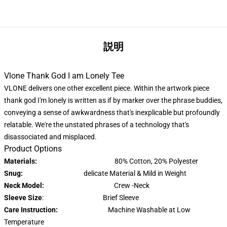
説明
Vlone Thank God I am Lonely Tee
VLONE delivers one other excellent piece. Within the artwork piece
thank god I'm lonely is written as if by marker over the phrase buddies,
conveying a sense of awkwardness that's inexplicable but profoundly
relatable. We're the unstated phrases of a technology that's
disassociated and misplaced.
Product Options
Materials:
80% Cotton, 20% Polyester
Snug:
delicate Material & Mild in Weight
Neck Model:
Crew -Neck
Sleeve Size
: Brief Sleeve
Care Instruction:
Machine Washable at Low
Temperature