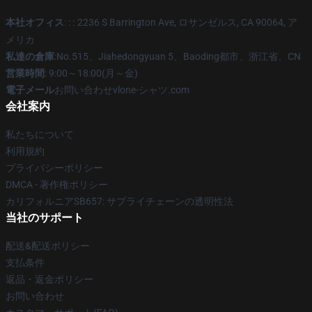
本社オフィス
: : :
2236 S Barrington Ave, ロサンゼルス, CA 90064, ア
メリカ
私達の倉庫
:No.515、Jiahedongyuan 5、Baoding都市、浙江省、CN
営業時間
: 9:00～18:00(月～金)
電子メール
お問い合わせvlone-シャツ.com
会社案内
私たちについて
利用規約
プライバシーポリシー
DMCA - 著作権ポリシー
カリフォルニアSB657: サプライチェーンの透明性法
当社のサポート
配送&配送ポリシー
支払条件
返品・返金ポリシー
お問い合わせ