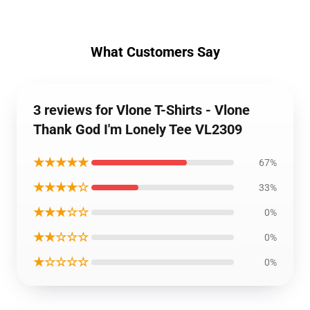
What Customers Say
3 reviews for Vlone T-Shirts - Vlone
Thank God I'm Lonely Tee VL2309
★★★★★
67%
★★★★☆
33%
★★★☆☆
0%
★★☆☆☆
0%
★☆☆☆☆
0%