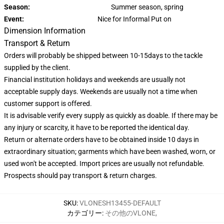
Season:
Summer season, spring
Event:
Nice for Informal Put on
Dimension Information
Transport & Return
Orders will probably be shipped between 10-15days to the tackle
supplied by the client.
Financial institution holidays and weekends are usually not
acceptable supply days. Weekends are usually not a time when
customer support is offered.
It is advisable verify every supply as quickly as doable. If there may be
any injury or scarcity, it have to be reported the identical day.
Return or alternate orders have to be obtained inside 10 days in
extraordinary situation; garments which have been washed, worn, or
used won't be accepted. Import prices are usually not refundable.
Prospects should pay transport & return charges.
SKU
:
VLONESH13455-DEFAULT
カテゴリー
:
その他のVLONE
,