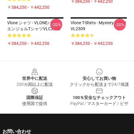
￥384,250 - ￥442,250
￥384,250 - ￥442,250
Vlone シャツ - VLONEパーム
Vlone T-Shirts - Mystery T-Shirt
-20%
-20%
エンジェルTシャツVLC2710
VL2309
￥384,250 - ￥442,250
￥384,250 - ￥442,250
Footer
世界中に配送
安心してお買い物
200カ国以上に配送
クリックから配送まで24/7保護
国際保証
100％安全なチェックアウト
使用国で提供
PayPal / マスターカード / ビザ
お問い合わせ