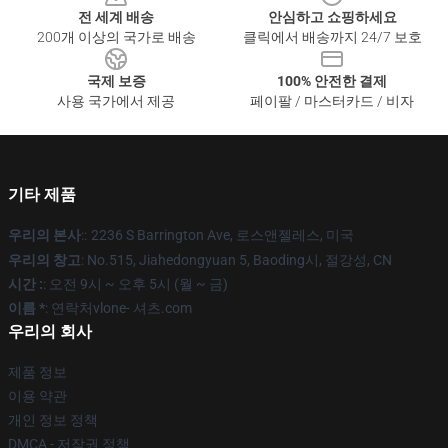
전 세계 배송
안심하고 쇼핑하세요
200개 이상의 국가로 배송
클릭에서 배송까지 24/7 보호
국제 보증
100% 안전한 결제
사용 국가에서 제공
페이팔 / 마스터카드 / 비자
기타 제품
우리의 본사
::
2236 S Barrington Ave, 로스앤젤레스, 미국
우리의 창고
: No.515, Jiahedongyuan 5, Baoding시, 절강성, CN
시간 :
: 오전 9시 ~ 오후 5시 (월 ~ 금)
이름 *
: 연락처vlone- 셔츠.com
우리의 회사
제품 정보
이용 약관
개인 정보 정책
DMCA - 저작권 정책