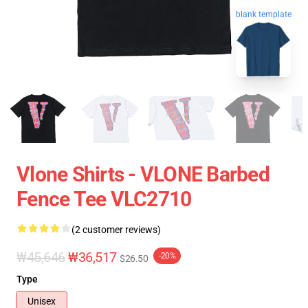
blank template
Vlone Shirts - VLONE Barbed
Fence Tee VLC2710
(2 customer reviews)
₩45,646
₩36,517
-20%
$26.50
Type
Unisex