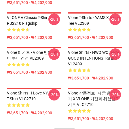
₩3,651,700 - ₩4,202,900
VLONE V Classic T-Shirt
Vlone T-Shirts - YAMS X Vlone
-20%
-20%
RB2210 Flagship
Tee VL2309
₩3,651,700 - ₩4,202,900
₩3,651,700 - ₩4,202,900
Vlone 티셔츠 - Vlone 언어: 영
Vlone Shirts - NWO WOLFPAC
-20%
-20%
어 부티 검정 VL2309
GOOD INTENTIONS T-SHIRT
VL2409
₩3,651,700 - ₩4,202,900
₩3,651,700 - ₩4,202,900
Vlone Shirts - I Love NY Vlone
Vlone 상품정보 - 대중 음악 연
-20%
-20%
T-Shirt VLC2710
기 X VLONE 기갑과 위험한 T-
셔츠 VLC2710
₩3,651,700 - ₩4,202,900
₩3,651,700 - ₩4,202,900