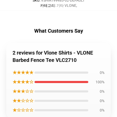
SKU
:
VSHIRT99483-02-DEFAULT
카테고리
:
기타 VLONE
,
What Customers Say
2 reviews for Vlone Shirts - VLONE
Barbed Fence Tee VLC2710
★★★★★
0%
★★★★☆
100%
★★★☆☆
0%
★★☆☆☆
0%
★☆☆☆☆
0%