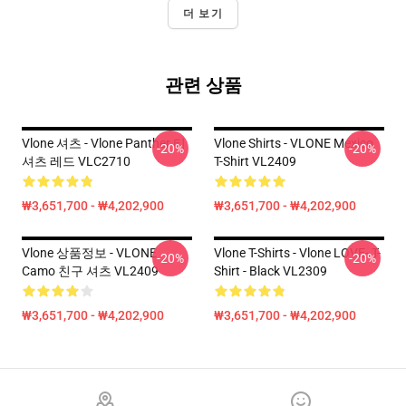
더 보기
관련 상품
Vlone 셔츠 - Vlone Panther 티
Vlone Shirts - VLONE Mexico
-20%
-20%
셔츠 레드 VLC2710
T-Shirt VL2409
₩3,651,700 - ₩4,202,900
₩3,651,700 - ₩4,202,900
Vlone 상품정보 - VLONE
Vlone T-Shirts - Vlone LOVE- T-
-20%
-20%
Camo 친구 셔츠 VL2409
Shirt - Black VL2309
₩3,651,700 - ₩4,202,900
₩3,651,700 - ₩4,202,900
Footer