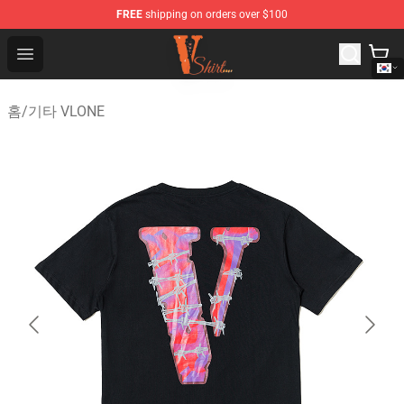
FREE
shipping on orders over $100
Vlone Shirt Store - Official Vlone Shirt Shop
Open menu
홈
/
기타 VLONE