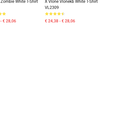
 Zombie White T-Shirt
X Vlone Vlonekb White T-Shirt
VL2309
- € 28,06
€ 24,38 - € 28,06