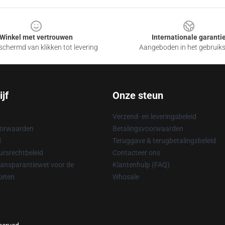
Winkel met vertrouwen
Internationale garanti
chermd van klikken tot levering
Aangeboden in het gebruik
jf
Onze steun
Verzend- en leveringsbeleid
oorwaarden
Betalingsvoorwaarden
d
Teruggave & terugbetalingsbeleid
rsrechtbeleid
Contacteer ons
ransparantiewet voor de
Klantenhulp (FAQ)
keten
Whosale