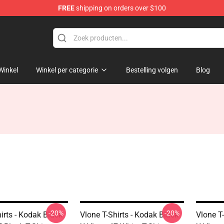
FREE
shipping on orders over $100
Winkel
Winkel per categorie
Bestelling volgen
Blog
-20%
-20%
irts - Kodak Black
Vlone T-Shirts - Kodak Black
Vlone T