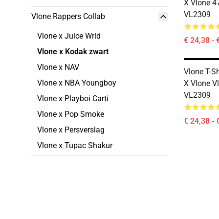
X Vlone 47
VL2309
Vlone Rappers Collab
Vlone x Juice Wrld
€ 24,38 - 
Vlone x Kodak zwart
Vlone x NAV
Vlone T-Sh
Vlone x NBA Youngboy
X Vlone Vl
VL2309
Vlone x Playboi Carti
Vlone x Pop Smoke
€ 24,38 - 
Vlone x Persverslag
Vlone x Tupac Shakur