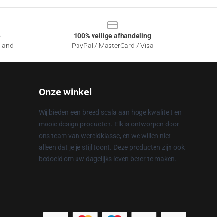
e
100% veilige afhandeling
sland
PayPal / MasterCard / Visa
Onze winkel
Wij bieden een breed scala aan hoge kwaliteit en
mooie design producten. Elk is ontworpen door
ons team van wereldklasse, en we willen niet
alleen dat je je stijl toont. Deze producten zijn ook
bedoeld om uw dagelijks leven beter te maken.