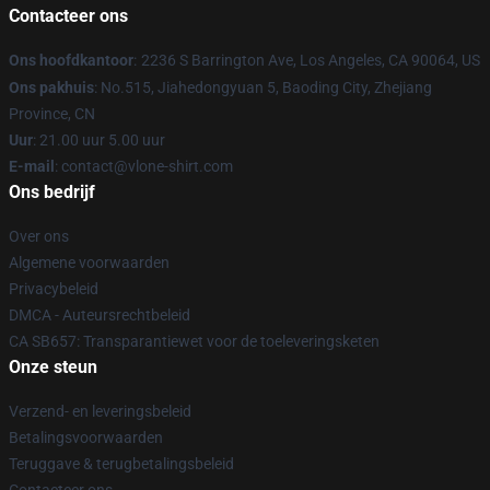
Contacteer ons
Ons hoofdkantoor
:
2236 S Barrington Ave, Los Angeles, CA 90064, US
Ons pakhuis
: No.515, Jiahedongyuan 5, Baoding City, Zhejiang
Province, CN
Uur
: 21.00 uur 5.00 uur
E-mail
: contact@vlone-shirt.com
Ons bedrijf
Over ons
Algemene voorwaarden
Privacybeleid
DMCA - Auteursrechtbeleid
CA SB657: Transparantiewet voor de toeleveringsketen
Onze steun
Verzend- en leveringsbeleid
Betalingsvoorwaarden
Teruggave & terugbetalingsbeleid