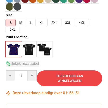
Size
S
M
L
XL
2XL
3XL
4XL
5XL
Print Location
Bekijk maattabel
Quantity
TOEVOEGEN AAN
WINKELWAGEN
Deze uitverkoop eindigt over
01
:
56
:
51