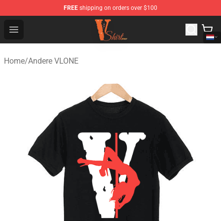
FREE
shipping on orders over $100
Vlone Shirt Store - Official Vlone Shirt Shop
Open menu
Home
/
Andere VLONE