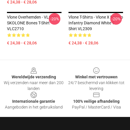
€ 24,38 - € 28,06
Vlone Overhemden - VLONE
Vlone T-Shirts - Vlone X Marino
-20%
-20%
SKOLONE Bones T-Shirt
Infantry Diamond White T-
VLC2710
Shirt VL2309
€ 24,38 - € 28,06
€ 24,38 - € 28,06
Footer
Wereldwijde verzending
Winkel met vertrouwen
Wij verzenden naar meer dan 200
24/7 beschermd van klikken tot
landen
levering
Internationale garantie
100% veilige afhandeling
Aangeboden in het gebruiksland
PayPal / MasterCard / Visa