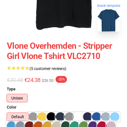
blank template
Vlone Overhemden - Stripper
Girl Vlone Tshirt VLC2710
(5 customer reviews)
€30.48
€24.38
-20%
$26.50
Type
Unisex
Color
Default