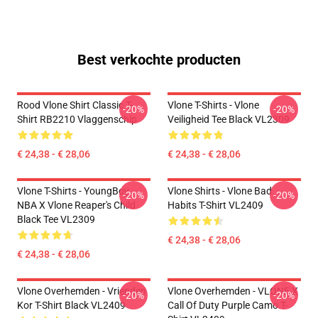
Best verkochte producten
Rood Vlone Shirt Classic T-
Vlone T-Shirts - Vlone
-20%
-20%
Shirt RB2210 Vlaggenschip
Veiligheid Tee Black VL2309
€ 24,38 - € 28,06
€ 24,38 - € 28,06
Vlone T-Shirts - YoungBoy
Vlone Shirts - Vlone Bad
-20%
-20%
NBA X Vlone Reaper's Child
Habits T-Shirt VL2409
Black Tee VL2309
€ 24,38 - € 28,06
€ 24,38 - € 28,06
Vlone Overhemden - Vrienden
Vlone Overhemden - VLONE X
-20%
-20%
Kor T-Shirt Black VL2409
Call Of Duty Purple Camo T-