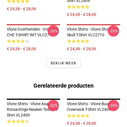
Shirt VL2409
€ 24,38 - € 28,06
€ 24,38 - € 28,06
Vlone Overhemden - Vrienden
Vlone Shirts - Vlone Shocker
-20%
-20%
CHE T-SHIRT WIT VLC2710
Skull T-Shirt VLC2710
€ 24,38 - € 28,06
€ 24,38 - € 28,06
BEKIJK MEER
Gerelateerde producten
Vlone Shirts - Vlone Asap
Vlone Shirts - Vlone Buurt
-20%
-20%
Rotsachtige Neuken Testen T-
Crewneck T-Shirt VL2409
Shirt VL2409
€ 24,38 - € 28,06