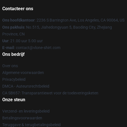
Contacteer ons
Ons hoofdkantoor
:
2236 S Barrington Ave, Los Angeles, CA 90064, US
Ons pakhuis
: No.515, Jiahedongyuan 5, Baoding City, Zhejiang
Province, CN
Uur
: 21.00 uur 5.00 uur
E-mail
: contact@vlone-shirt.com
Ons bedrijf
Over ons
Algemene voorwaarden
Privacybeleid
DMCA - Auteursrechtbeleid
CA SB657: Transparantiewet voor de toeleveringsketen
Onze steun
Verzend- en leveringsbeleid
Betalingsvoorwaarden
Teruggave & terugbetalingsbeleid