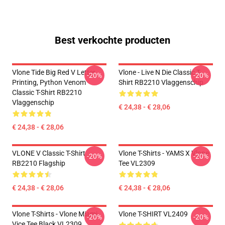
Best verkochte producten
Vlone Tide Big Red V Letter
Vlone - Live N Die Classic T-
-20%
-20%
Printing, Python Venom
Shirt RB2210 Vlaggenschip
Classic T-Shirt RB2210
Vlaggenschip
€ 24,38 - € 28,06
€ 24,38 - € 28,06
VLONE V Classic T-Shirt
Vlone T-Shirts - YAMS X Vlone
-20%
-20%
RB2210 Flagship
Tee VL2309
€ 24,38 - € 28,06
€ 24,38 - € 28,06
Vlone T-Shirts - Vlone Miami
Vlone T-SHIRT VL2409
-20%
-20%
Vice Tee Black VL2309