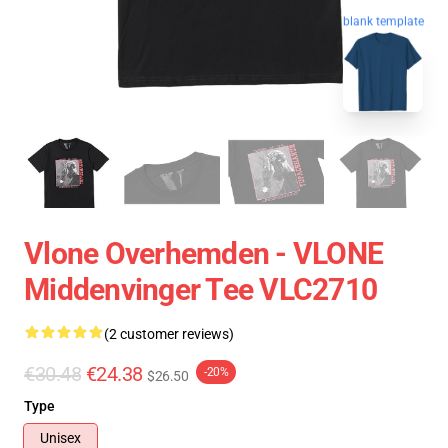
blank template
Vlone Overhemden - VLONE
Middenvinger Tee VLC2710
(2 customer reviews)
€30.48
€24.38
-20%
$26.50
Type
Unisex