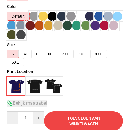
Color
Default
Size
S
M
L
XL
2XL
3XL
4XL
5XL
Print Location
Bekijk maattabel
Quantity
TOEVOEGEN AAN
WINKELWAGEN