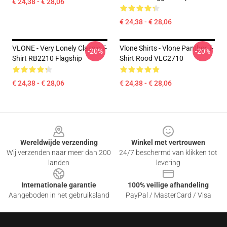
€ 24,38 - € 28,06
€ 24,38 - € 28,06
VLONE - Very Lonely Classic T-
Vlone Shirts - Vlone Panther T-
-20%
-20%
Shirt RB2210 Flagship
Shirt Rood VLC2710
€ 24,38 - € 28,06
€ 24,38 - € 28,06
Footer
Wereldwijde verzending
Winkel met vertrouwen
Wij verzenden naar meer dan 200
24/7 beschermd van klikken tot
landen
levering
Internationale garantie
100% veilige afhandeling
Aangeboden in het gebruiksland
PayPal / MasterCard / Visa