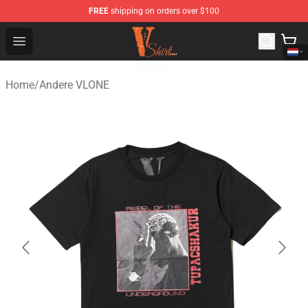
FREE
shipping on orders over $100
Vlone Shirt Store - Official Vlone Shirt Shop
Open menu
Home
/
Andere VLONE