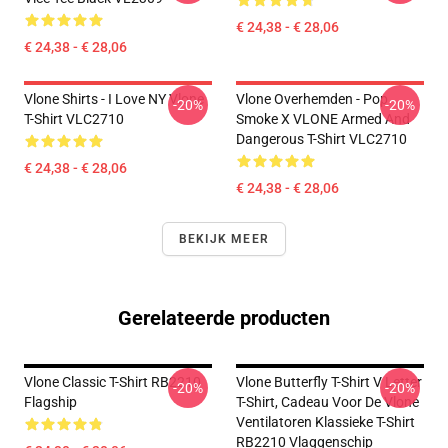
€ 24,38 - € 28,06
€ 24,38 - € 28,06
Vlone Shirts - I Love NY Vlone
Vlone Overhemden - Pop
-20%
-20%
T-Shirt VLC2710
Smoke X VLONE Armed And
Dangerous T-Shirt VLC2710
€ 24,38 - € 28,06
€ 24,38 - € 28,06
BEKIJK MEER
Gerelateerde producten
Vlone Classic T-Shirt RB2210
Vlone Butterfly T-Shirt V Letter
-20%
-20%
Flagship
T-Shirt, Cadeau Voor De Vlone
Ventilatoren Klassieke T-Shirt
RB2210 Vlaggenschip