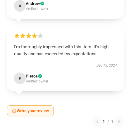
Andrew
A
Verified owner
I’m thoroughly impressed with this item. It’s high
quality and has exceeded my expectations.
Dec 13, 2024
Pierce
P
Verified owner
Write your review
1
/
1