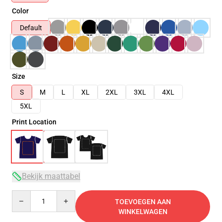
Color
Default
Size
S
M
L
XL
2XL
3XL
4XL
5XL
Print Location
Bekijk maattabel
Quantity
TOEVOEGEN AAN
WINKELWAGEN