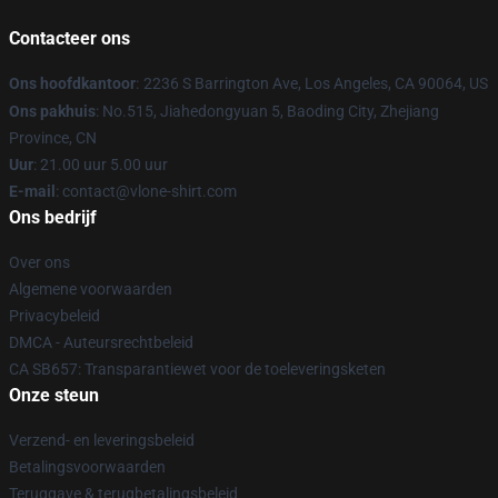
Contacteer ons
Ons hoofdkantoor
:
2236 S Barrington Ave, Los Angeles, CA 90064, US
Ons pakhuis
: No.515, Jiahedongyuan 5, Baoding City, Zhejiang
Province, CN
Uur
: 21.00 uur 5.00 uur
E-mail
: contact@vlone-shirt.com
Ons bedrijf
Over ons
Algemene voorwaarden
Privacybeleid
DMCA - Auteursrechtbeleid
CA SB657: Transparantiewet voor de toeleveringsketen
Onze steun
Verzend- en leveringsbeleid
Betalingsvoorwaarden
Teruggave & terugbetalingsbeleid