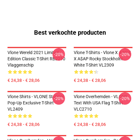
Best verkochte producten
Vlone Wereld 2021 Limited
Vlone T-Shirts - Vlone X AWGE
-20%
-20%
Edition Classic T-Shirt RB2210
X A$AP Rocky Stockholm
Vlaggenschip
White T-Shirt VL2309
€ 24,38 - € 28,06
€ 24,38 - € 28,06
Vlone Shirts - VLONE Stripper
Vlone Overhemden - VLONE
-20%
-20%
Pop-Up Exclusive T-Shirt
Text With USA Flag T-Shirt
VL2409
VLC2710
€ 24,38 - € 28,06
€ 24,38 - € 28,06