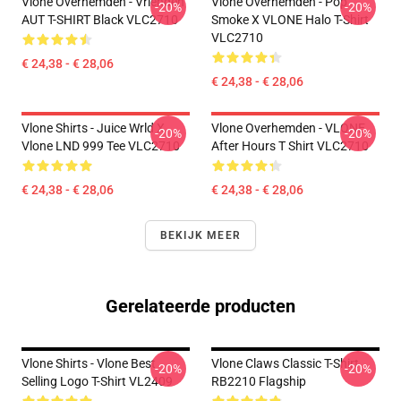
Vlone Overhemden - Vrienden
Vlone Overhemden - Pop
-20%
-20%
AUT T-SHIRT Black VLC2710
Smoke X VLONE Halo T-Shirt
VLC2710
€ 24,38 - € 28,06
€ 24,38 - € 28,06
Vlone Shirts - Juice Wrld X
Vlone Overhemden - VLONE
-20%
-20%
Vlone LND 999 Tee VLC2710
After Hours T Shirt VLC2710
€ 24,38 - € 28,06
€ 24,38 - € 28,06
BEKIJK MEER
Gerelateerde producten
Vlone Shirts - Vlone Best
Vlone Claws Classic T-Shirt
-20%
-20%
Selling Logo T-Shirt VL2409
RB2210 Flagship