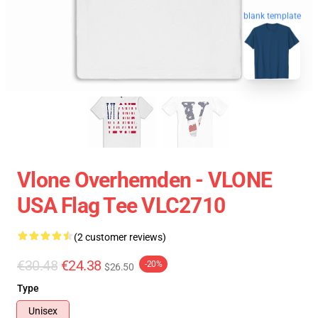
blank template
Vlone Overhemden - VLONE
USA Flag Tee VLC2710
(2 customer reviews)
€30.48
€24.38
-20%
$26.50
Type
Unisex