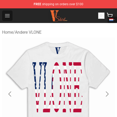
FREE
shipping on orders over $100
Vlone Shirt Store - Official Vlone Shirt Shop
Open menu
Home
/
Andere VLONE