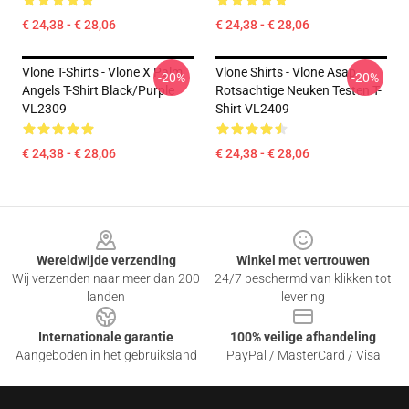
€ 24,38 - € 28,06
€ 24,38 - € 28,06
Vlone T-Shirts - Vlone X Palm
Vlone Shirts - Vlone Asap
-20%
-20%
Angels T-Shirt Black/Purple
Rotsachtige Neuken Testen T-
VL2309
Shirt VL2409
€ 24,38 - € 28,06
€ 24,38 - € 28,06
Footer
Wereldwijde verzending
Winkel met vertrouwen
Wij verzenden naar meer dan 200
24/7 beschermd van klikken tot
landen
levering
Internationale garantie
100% veilige afhandeling
Aangeboden in het gebruiksland
PayPal / MasterCard / Visa