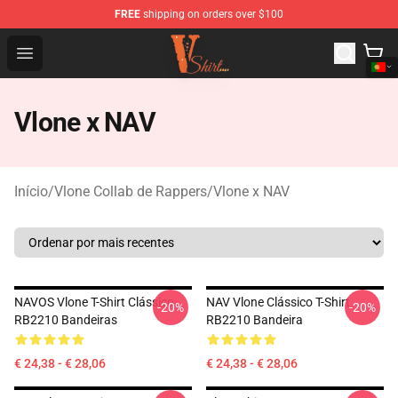
FREE
shipping on orders over $100
Vlone Shirt Store - Official Vlone Shirt Shop
Open menu
Vlone x NAV
Início
/
Vlone Collab de Rappers
/
Vlone x NAV
NAVOS Vlone T-Shirt Clássico
NAV Vlone Clássico T-Shirt
-20%
-20%
RB2210 Bandeiras
RB2210 Bandeira
€ 24,38 - € 28,06
€ 24,38 - € 28,06