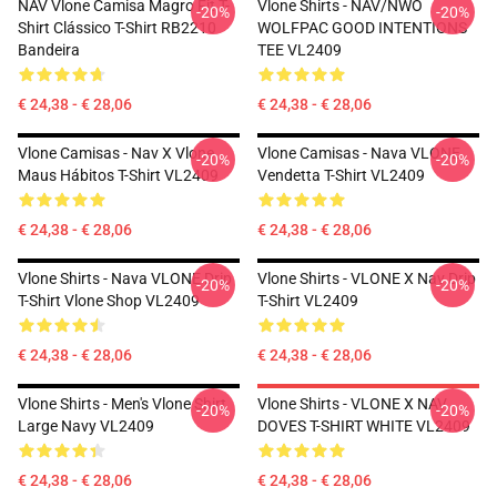
NAV Vlone Camisa Magro Fit T-
Vlone Shirts - NAV/NWO
-20%
-20%
Shirt Clássico T-Shirt RB2210
WOLFPAC GOOD INTENTIONS
Bandeira
TEE VL2409
€ 24,38 - € 28,06
€ 24,38 - € 28,06
Vlone Camisas - Nav X Vlone
Vlone Camisas - Nava VLONE
-20%
-20%
Maus Hábitos T-Shirt VL2409
Vendetta T-Shirt VL2409
€ 24,38 - € 28,06
€ 24,38 - € 28,06
Vlone Shirts - Nava VLONE Drip
Vlone Shirts - VLONE X Nav Drip
-20%
-20%
T-Shirt Vlone Shop VL2409
T-Shirt VL2409
€ 24,38 - € 28,06
€ 24,38 - € 28,06
Vlone Shirts - Men's Vlone Shirt
Vlone Shirts - VLONE X NAV
-20%
-20%
Large Navy VL2409
DOVES T-SHIRT WHITE VL2409
€ 24,38 - € 28,06
€ 24,38 - € 28,06