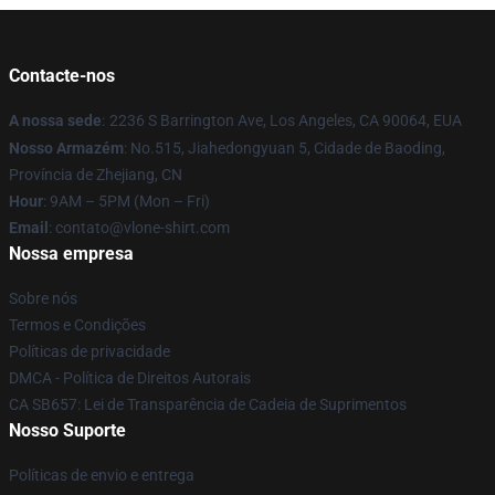
Contacte-nos
A nossa sede
:
2236 S Barrington Ave, Los Angeles, CA 90064, EUA
Nosso Armazém
: No.515, Jiahedongyuan 5, Cidade de Baoding,
Província de Zhejiang, CN
Hour
: 9AM – 5PM (Mon – Fri)
Email
: contato@vlone-shirt.com
Nossa empresa
Sobre nós
Termos e Condições
Políticas de privacidade
DMCA - Política de Direitos Autorais
CA SB657: Lei de Transparência de Cadeia de Suprimentos
Nosso Suporte
Políticas de envio e entrega