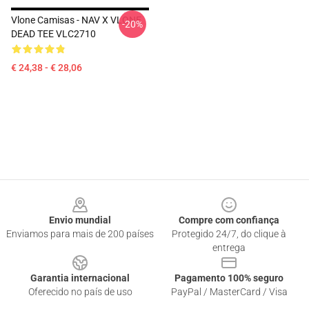
Vlone Camisas - NAV X VLONE
-20%
DEAD TEE VLC2710
€ 24,38 - € 28,06
Footer
Envio mundial
Compre com confiança
Enviamos para mais de 200 países
Protegido 24/7, do clique à
entrega
Garantia internacional
Pagamento 100% seguro
Oferecido no país de uso
PayPal / MasterCard / Visa