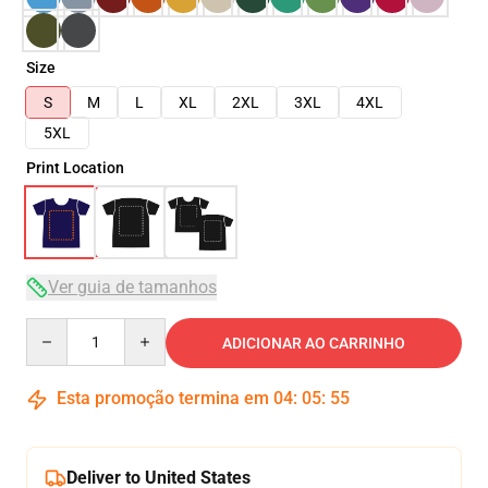
Size
S
M
L
XL
2XL
3XL
4XL
5XL
Print Location
Ver guia de tamanhos
Quantity
ADICIONAR AO CARRINHO
Esta promoção termina em
04
:
05
:
54
Deliver to United States