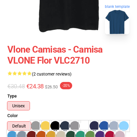
blank template
Vlone Camisas - Camisa
VLONE Flor VLC2710
(2 customer reviews)
€30.48
€24.38
-20%
$26.50
Type
Unisex
Color
Default