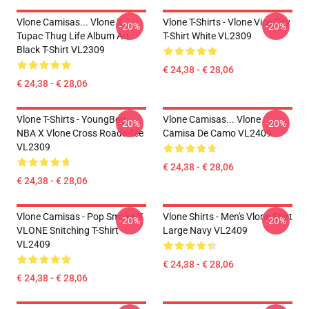
Vlone Camisas... Vlone X
Vlone T-Shirts - Vlone Vice City
-20%
-20%
Tupac Thug Life Album Art
T-Shirt White VL2309
Black T-Shirt VL2309
€ 24,38 - € 28,06
€ 24,38 - € 28,06
Vlone T-Shirts - YoungBoy
Vlone Camisas... Vlone
-20%
-20%
NBA X Vlone Cross Roads Tee
Camisa De Camo VL2409
VL2309
€ 24,38 - € 28,06
€ 24,38 - € 28,06
Vlone Camisas - Pop Smoke X
Vlone Shirts - Men's Vlone Shirt
-20%
-20%
VLONE Snitching T-Shirt
Large Navy VL2409
VL2409
€ 24,38 - € 28,06
€ 24,38 - € 28,06