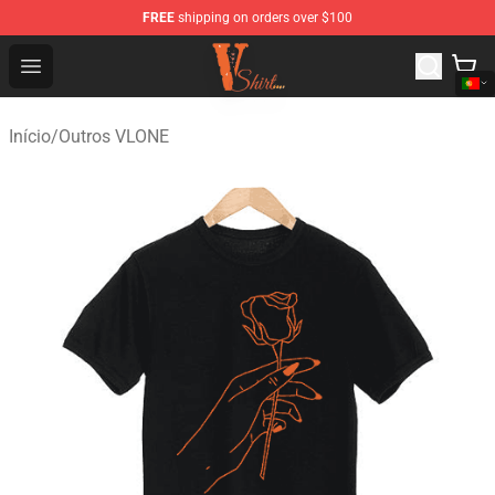
FREE
shipping on orders over $100
Vlone Shirt Store - Official Vlone Shirt Shop
Open menu
Início
/
Outros VLONE