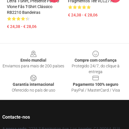
Letra T-Shirt, Presente Para O
Fragmentos Tee VLC2710
Vlone Fãs T-Shirt Clássico
RB2210 Bandeiras
€ 24,38 - € 28,06
€ 24,38 - € 28,06
Footer
Envio mundial
Compre com confiança
Enviamos para mais de 200 países
Protegido 24/7, do clique à
entrega
Garantia internacional
Pagamento 100% seguro
Oferecido no país de uso
PayPal / MasterCard / Visa
Contacte-nos
A nossa sede
:
2236 S Barrington Ave, Los Angeles, CA 90064, EUA