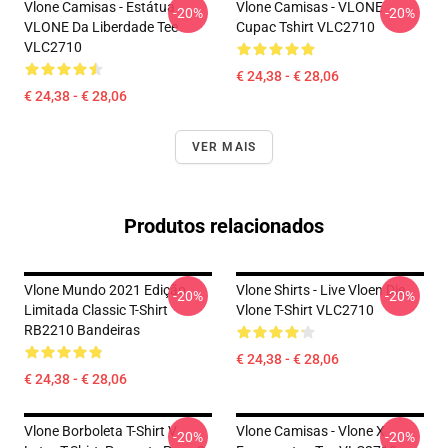
Vlone Camisas - Estátua
Vlone Camisas - VLONE
-20%
-20%
VLONE Da Liberdade Tee
Cupac Tshirt VLC2710
VLC2710
€ 24,38 - € 28,06
€ 24,38 - € 28,06
VER MAIS
Produtos relacionados
Vlone Mundo 2021 Edição
Vlone Shirts - Live Vloen Die
-20%
-20%
Limitada Classic T-Shirt
Vlone T-Shirt VLC2710
RB2210 Bandeiras
€ 24,38 - € 28,06
€ 24,38 - € 28,06
Vlone Borboleta T-Shirt V
Vlone Camisas - Vlone X
-20%
-20%