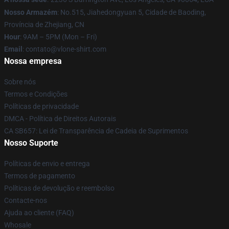
Nosso Armazém
: No.515, Jiahedongyuan 5, Cidade de Baoding,
Província de Zhejiang, CN
Hour
: 9AM – 5PM (Mon – Fri)
Email
: contato@vlone-shirt.com
Nossa empresa
Sobre nós
Termos e Condições
Políticas de privacidade
DMCA - Política de Direitos Autorais
CA SB657: Lei de Transparência de Cadeia de Suprimentos
Nosso Suporte
Políticas de envio e entrega
Termos de pagamento
Políticas de devolução e reembolso
Contacte-nos
Ajuda ao cliente (FAQ)
Whosale