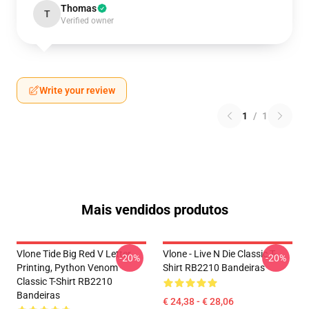
Thomas
T
Verified owner
Write your review
1
/
1
Mais vendidos produtos
Vlone Tide Big Red V Letter
Vlone - Live N Die Classic T-
-20%
-20%
Printing, Python Venom
Shirt RB2210 Bandeiras
Classic T-Shirt RB2210
Bandeiras
€ 24,38 - € 28,06