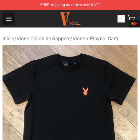
FREE
shipping on orders over $100
Vlone Shirt Store - Official Vlone Shirt Shop
Open menu
Início
/
Vlone Collab de Rappers
/
Vlone x Playboi Carti