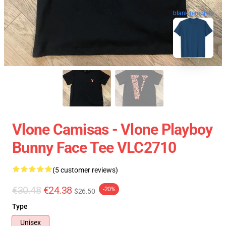
blank template
Vlone Camisas - Vlone Playboy
Bunny Face Tee VLC2710
(5 customer reviews)
€30.48
€24.38
-20%
$26.50
Type
Unisex