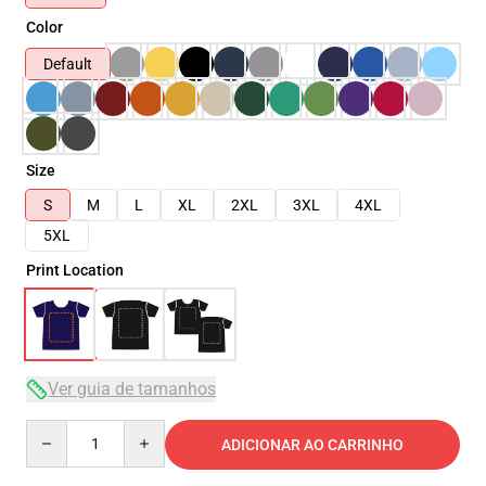
Color
Default
Size
S
M
L
XL
2XL
3XL
4XL
5XL
Print Location
Ver guia de tamanhos
Quantity
ADICIONAR AO CARRINHO