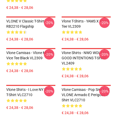
€ 24,38 - € 28,06
VLONE V Classic T-Shirt
Vlone T-Shirts - YAMS X Vlone
-20%
-20%
RB2210 Flagship
Tee VL2309
€ 24,38 - € 28,06
€ 24,38 - € 28,06
Vlone Camisas - Vlone Miami
Vlone Shirts - NWO WOLFPAC
-20%
-20%
Vice Tee Black VL2309
GOOD INTENTIONS T-SHIRT
VL2409
€ 24,38 - € 28,06
€ 24,38 - € 28,06
Vlone Shirts - I Love NY Vlone
Vlone Camisas - Pop Smoke X
-20%
-20%
T-Shirt VLC2710
VLONE Armado E Perigoso T-
Shirt VLC2710
€ 24,38 - € 28,06
€ 24,38 - € 28,06