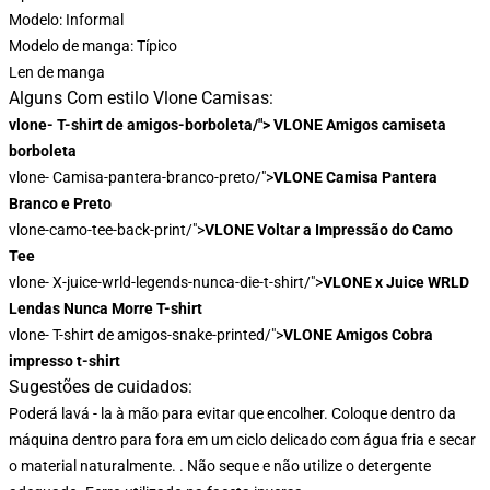
Modelo: Informal
Modelo de manga: Típico
Len de manga
Alguns Com estilo Vlone Camisas:
vlone- T-shirt de amigos-borboleta/"> VLONE Amigos camiseta
borboleta
vlone- Camisa-pantera-branco-preto/">
VLONE Camisa Pantera
Branco e Preto
vlone-camo-tee-back-print/">
VLONE Voltar a Impressão do Camo
Tee
vlone- X-juice-wrld-legends-nunca-die-t-shirt/">
VLONE x Juice WRLD
Lendas Nunca Morre T-shirt
vlone- T-shirt de amigos-snake-printed/">
VLONE Amigos Cobra
impresso t-shirt
Sugestões de cuidados:
Poderá lavá - la à mão para evitar que encolher. Coloque dentro da
máquina dentro para fora em um ciclo delicado com água fria e secar
o material naturalmente. . Não seque e não utilize o detergente