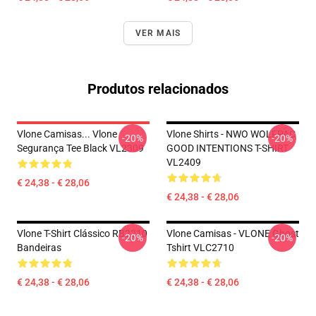
VER MAIS
Produtos relacionados
Vlone Camisas... Vlone
Vlone Shirts - NWO WOLFPAC
-20%
-20%
Segurança Tee Black VL2309
GOOD INTENTIONS T-SHIRT
VL2409
€ 24,38 - € 28,06
€ 24,38 - € 28,06
Vlone T-Shirt Clássico RB2210
Vlone Camisas - VLONE Ghost
-20%
-20%
Bandeiras
Tshirt VLC2710
€ 24,38 - € 28,06
€ 24,38 - € 28,06