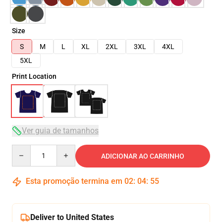
Size
S
M
L
XL
2XL
3XL
4XL
5XL
Print Location
Ver guia de tamanhos
Quantity
ADICIONAR AO CARRINHO
Esta promoção termina em
02
:
04
:
54
Deliver to United States