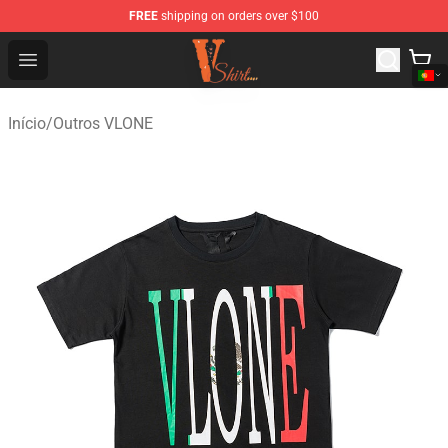
FREE
shipping on orders over $100
Vlone Shirt Store - Official Vlone Shirt Shop
Open menu
Início
/
Outros VLONE