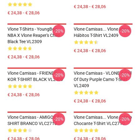
€ 24,38 - € 28,06
€ 24,38 - € 28,06
Vlone T-Shirts - YoungBoy
Vlone Camisas... Vlone Maus
-20%
-20%
NBA X Vlone Reaper's Child
Hábitos T-Shirt VL2409
Black Tee VL2309
€ 24,38 - € 28,06
€ 24,38 - € 28,06
Vlone Camisas - FRIENDS
Vlone Camisas - VLONE X Call
-20%
-20%
KOR T-SHIRT BLACK VL2409
Of Duty Purple Camo T-Shirt
VL2409
€ 24,38 - € 28,06
€ 24,38 - € 28,06
Vlone Camisas - AMIGOS T-
Vlone Camisas... Vlone Crânio
-20%
-20%
SHIRT BRANCO VLC2710
Chocante T-Shirt VLC2710
€ 24,38 - € 28,06
€ 24,38 - € 28,06