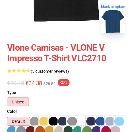
blank template
Vlone Camisas - VLONE V
Impresso T-Shirt VLC2710
(5 customer reviews)
€30.48
€24.38
-20%
$26.50
Type
Unisex
Color
Default