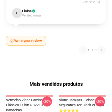
Dec 12, 2024
Eloise
E
Verified owner
Write your review
1
/
1
Mais vendidos produtos
Vermelho Vlone Camisa
Vlone Camisas... Vlone
-20%
-20%
Clássico T-Shirt RB2210
Segurança Tee Black VL2309
Bandeiras