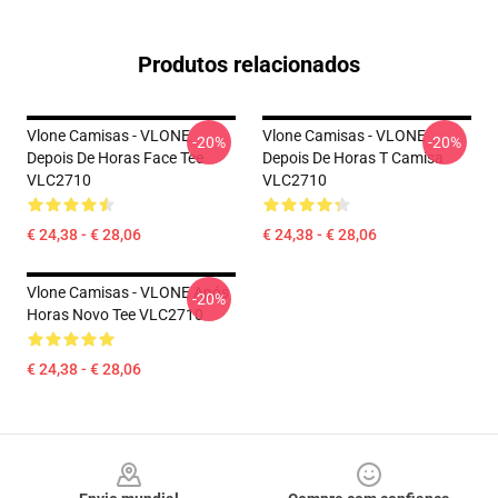
Produtos relacionados
Vlone Camisas - VLONE
Vlone Camisas - VLONE
-20%
-20%
Depois De Horas Face Tee
Depois De Horas T Camisa
VLC2710
VLC2710
€ 24,38 - € 28,06
€ 24,38 - € 28,06
Vlone Camisas - VLONE Após
-20%
Horas Novo Tee VLC2710
€ 24,38 - € 28,06
Footer