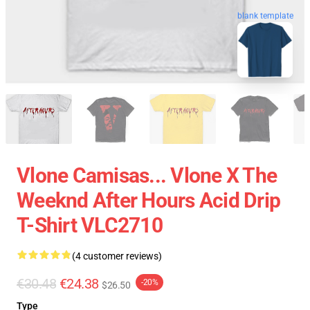
blank template
Vlone Camisas... Vlone X The
Weeknd After Hours Acid Drip
T-Shirt VLC2710
(4 customer reviews)
€30.48
€24.38
-20%
$26.50
Type