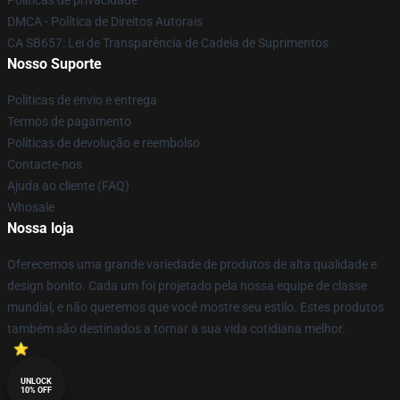
Políticas de privacidade
DMCA - Política de Direitos Autorais
CA SB657: Lei de Transparência de Cadeia de Suprimentos
Nosso Suporte
Políticas de envio e entrega
Termos de pagamento
Políticas de devolução e reembolso
Contacte-nos
Ajuda ao cliente (FAQ)
Whosale
Nossa loja
Oferecemos uma grande variedade de produtos de alta qualidade e
design bonito. Cada um foi projetado pela nossa equipe de classe
mundial, e não queremos que você mostre seu estilo. Estes produtos
também são destinados a tornar a sua vida cotidiana melhor.
UNLOCK
10% OFF