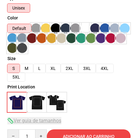
Unisex
Color
Default
Size
S
M
L
XL
2XL
3XL
4XL
5XL
Print Location
Ver guia de tamanhos
Quantity
ADICIONAR AO CARRINHO