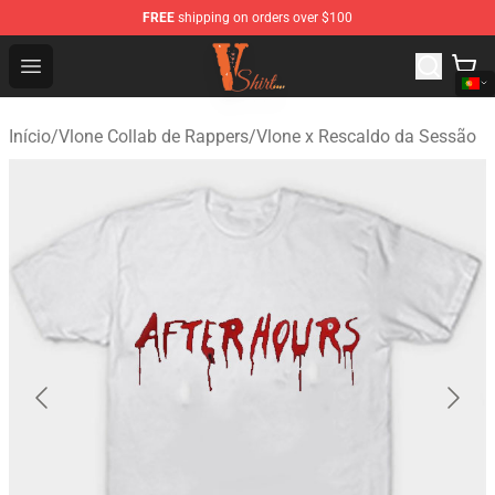
FREE
shipping on orders over $100
Vlone Shirt Store - Official Vlone Shirt Shop
Open menu
Início
/
Vlone Collab de Rappers
/
Vlone x Rescaldo da Sessão