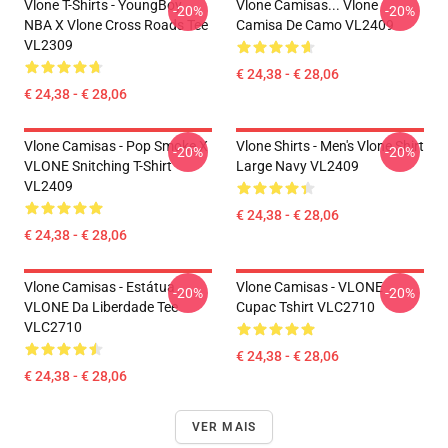
Vlone T-Shirts - YoungBoy
Vlone Camisas... Vlone
-20%
-20%
NBA X Vlone Cross Roads Tee
Camisa De Camo VL2409
VL2309
€ 24,38 - € 28,06
€ 24,38 - € 28,06
Vlone Camisas - Pop Smoke X
Vlone Shirts - Men's Vlone Shirt
-20%
-20%
VLONE Snitching T-Shirt
Large Navy VL2409
VL2409
€ 24,38 - € 28,06
€ 24,38 - € 28,06
Vlone Camisas - Estátua
Vlone Camisas - VLONE
-20%
-20%
VLONE Da Liberdade Tee
Cupac Tshirt VLC2710
VLC2710
€ 24,38 - € 28,06
€ 24,38 - € 28,06
VER MAIS