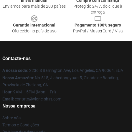
Envio mundial
Compre com confiança
Enviamos para mais de 200 países
Protegido 24/7, do clique à
entrega
Garantia internacional
Pagamento 100% seguro
Oferecido no país de uso
PayPal / MasterCard / Visa
Contacte-nos
A nossa sede
:
2236 S Barrington Ave, Los Angeles, CA 90064, EUA
Nosso Armazém
: No.515, Jiahedongyuan 5, Cidade de Baoding,
Província de Zhejiang, CN
Hour
: 9AM – 5PM (Mon – Fri)
Email
: contato@vlone-shirt.com
Nossa empresa
Sobre nós
Termos e Condições