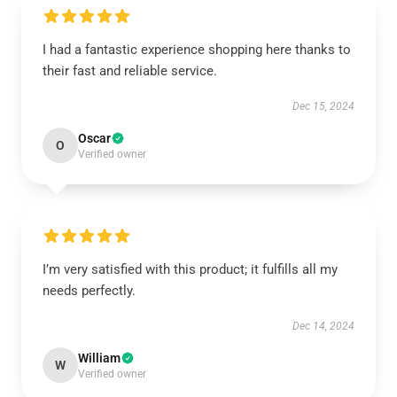
I had a fantastic experience shopping here thanks to
their fast and reliable service.
Dec 15, 2024
Oscar
O
Verified owner
I’m very satisfied with this product; it fulfills all my
needs perfectly.
Dec 14, 2024
William
W
Verified owner