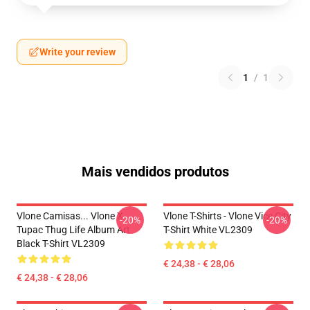
Write your review
1
/
1
Mais vendidos produtos
Vlone Camisas... Vlone X
Vlone T-Shirts - Vlone Vice City
-20%
-20%
Tupac Thug Life Album Art
T-Shirt White VL2309
Black T-Shirt VL2309
€ 24,38 - € 28,06
€ 24,38 - € 28,06