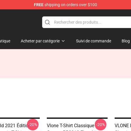
FREE
shipping on orders over $100
tique
Acheter par catégorie
Suivi de commande
Blog
-20%
-20%
ld 2021 Édition
Vlone T-Shirt Classique
VLONE E