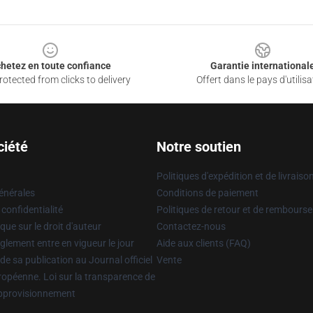
hetez en toute confiance
Garantie international
otected from clicks to delivery
Offert dans le pays d'utilisa
ciété
Notre soutien
Politiques d'expédition et de livraiso
énérales
Conditions de paiement
 confidentialité
Politiques de retour et de rembours
que sur le droit d'auteur
Contactez-nous
glement entre en vigueur le jour
Aide aux clients (FAQ)
 de sa publication au Journal officiel
Vente
uropéenne. Loi sur la transparence de
approvisionnement