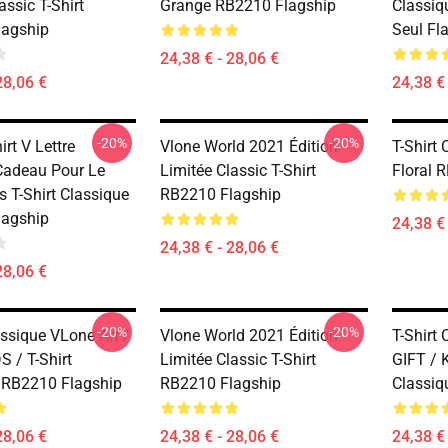
assic T-Shirt
Grange RB2210 Flagship
Classiq
lagship
Seul Fl
24,38 € - 28,06 €
28,06 €
24,38 € 
-20%
-20%
irt V Lettre
Vlone World 2021 Édition
T-Shirt
 Cadeau Pour Le
Limitée Classic T-Shirt
Floral 
 T-Shirt Classique
RB2210 Flagship
lagship
24,38 € 
24,38 € - 28,06 €
28,06 €
-20%
-20%
assique VLone Art /
Vlone World 2021 Édition
T-Shirt 
S / T-Shirt
Limitée Classic T-Shirt
GIFT / K
 RB2210 Flagship
RB2210 Flagship
Classiq
28,06 €
24,38 € - 28,06 €
24,38 € 