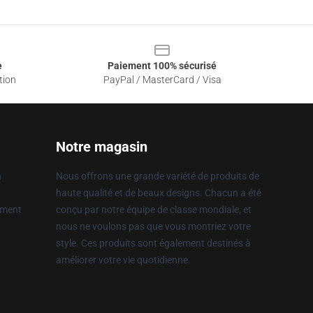
e
Paiement 100% sécurisé
tion
PayPal / MasterCard / Visa
Notre magasin
n
Nous offrons une grande variété de produits de
haute qualité et de beaux designs. Chacun a été
ement
conçu par notre équipe de classe mondiale, et
nous ne voulons pas que vous montriez votre
style. Ces produits sont également destinés à
améliorer votre vie quotidienne.