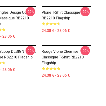
-20%
-20%
ngles Design Cool 3
Vlone T-Shirt Classique
 Classique RB2210
RB2210 Flagship
p
24,38 € - 28,06 €
- 28,06 €
-20%
-20%
coop DESIGN T-Shirt
Rouge Vlone Chemise
ue RB2210 Flagship
Classique T-Shirt RB2210
Flagship
- 28,06 €
24,38 € - 28,06 €