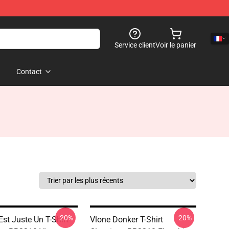
Service client
Voir le panier
Contact
-20%
-20%
st Juste Un T-Shirt
Vlone Donker T-Shirt