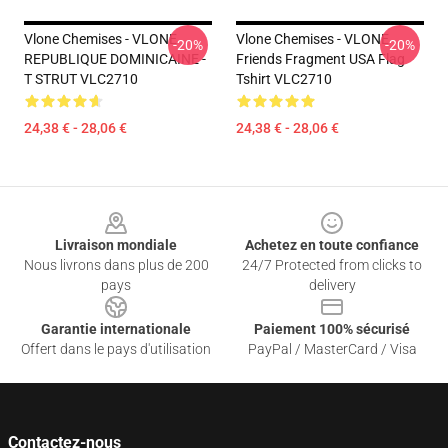
Vlone Chemises - VLONE
Vlone Chemises - VLONE
-20%
-20%
REPUBLIQUE DOMINICAINE -
Friends Fragment USA Flag
T STRUT VLC2710
Tshirt VLC2710
24,38 € - 28,06 €
24,38 € - 28,06 €
Footer
Livraison mondiale
Achetez en toute confiance
Nous livrons dans plus de 200
24/7 Protected from clicks to
pays
delivery
Garantie internationale
Paiement 100% sécurisé
Offert dans le pays d'utilisation
PayPal / MasterCard / Visa
Contactez-nous