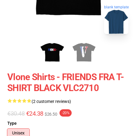
blank template
Vlone Shirts - FRIENDS FRA T-
SHIRT BLACK VLC2710
(2 customer reviews)
€30.48
€24.38
-20%
$26.50
Type
Unisex