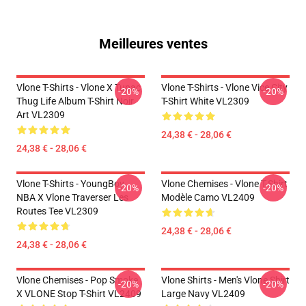
Meilleures ventes
Vlone T-Shirts - Vlone X Tupac
Vlone T-Shirts - Vlone Vice City
-20%
-20%
Thug Life Album T-Shirt Noir
T-Shirt White VL2309
Art VL2309
24,38 € - 28,06 €
24,38 € - 28,06 €
Vlone T-Shirts - YoungBoy
Vlone Chemises - Vlone T-Shirt
-20%
-20%
NBA X Vlone Traverser Les
Modèle Camo VL2409
Routes Tee VL2309
24,38 € - 28,06 €
24,38 € - 28,06 €
Vlone Chemises - Pop Smoke
Vlone Shirts - Men's Vlone Shirt
-20%
-20%
X VLONE Stop T-Shirt VL2409
Large Navy VL2409