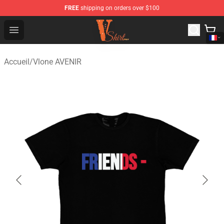
FREE
shipping on orders over $100
Vlone Shirt Store - Official Vlone Shirt Shop
Open menu
Accueil
/
Vlone AVENIR