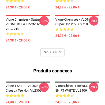
24,38 € - 28,06 €
24,38 € - 28,06 €
Vlone Chemises - Statue
Vlone Chemises - VLONE
-20%
-20%
VLONE De La Liberté Tee
Cupac Tshirt VLC2710
VLC2710
24,38 € - 28,06 €
24,38 € - 28,06 €
VOIR PLUS
Produits connexes
Vlone T-Shirts - VLONE Amis
Vlone Shirts - FRIENDS USA T-
-20%
-20%
Ciseaux Tee Noir VL2309
SHIRT WHITE VL2409
24,38 € - 28,06 €
24,38 € - 28,06 €