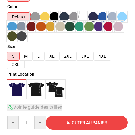
Color
Default
Size
S
M
L
XL
2XL
3XL
4XL
5XL
Print Location
Voir le guide des tailles
Quantity
AJOUTER AU PANIER