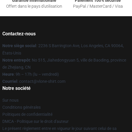
Garantie internationale
Paiement 100% sécurisé
Offert dans le pays d'utilisation
PayPal / MasterCard / Visa
Contactez-nous
Notre siège social
:
2236 S Barrington Ave, Los Angeles, CA 90064,
États-Unis
Notre entrepôt
: No 515, Jiahedongyuan 5, ville de Baoding, province
de Zhejiang, CN
Heure
: 9h – 17h (lu – vendredi)
Courriel
: contact@vlone-shirt.com
Notre société
Sur nous
Conditions générales
Politiques de confidentialité
DMCA - Politique sur le droit d'auteur
Le présent règlement entre en vigueur le jour suivant celui de sa