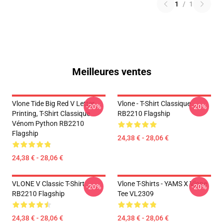
1
/
1
Meilleures ventes
Vlone Tide Big Red V Letter
Vlone - T-Shirt Classique
-20%
-20%
Printing, T-Shirt Classique
RB2210 Flagship
Vénom Python RB2210
Flagship
24,38 € - 28,06 €
24,38 € - 28,06 €
VLONE V Classic T-Shirt
Vlone T-Shirts - YAMS X Vlone
-20%
-20%
RB2210 Flagship
Tee VL2309
24,38 € - 28,06 €
24,38 € - 28,06 €