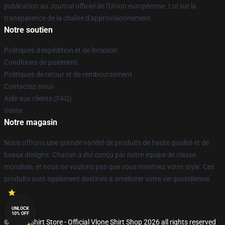
publication au Journal officiel de l'Union européenne. Loi sur la
transparence de la chaîne d'approvisionnement
Notre soutien
Politiques d'expédition et de livraison
Conditions de paiement
Politiques de retour et de remboursement
Contactez-nous
Aide aux clients (FAQ)
Vente
Notre magasin
Nous offrons une grande variété de produits de haute qualité et de
beaux designs. Chacun a été conçu par notre équipe de classe
mondiale, et nous ne voulons pas que vous montriez votre style. Ces
produits sont également destinés à améliorer votre vie quotidienne.
UNLOCK
10% OFF
© Vlone Shirt Store - Official Vlone Shirt Shop 2026 all rights reserved