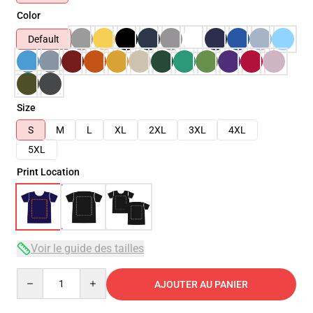
Color
Default
Size
S
M
L
XL
2XL
3XL
4XL
5XL
Print Location
Voir le guide des tailles
Quantity
AJOUTER AU PANIER