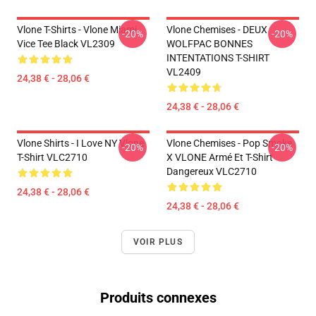
Vlone T-Shirts - Vlone Miami
Vlone Chemises - DEUX
-20%
-20%
Vice Tee Black VL2309
WOLFPAC BONNES
INTENTATIONS T-SHIRT
VL2409
24,38 € - 28,06 €
24,38 € - 28,06 €
Vlone Shirts - I Love NY Vlone
Vlone Chemises - Pop Smoke
-20%
-20%
T-Shirt VLC2710
X VLONE Armé Et T-Shirt
Dangereux VLC2710
24,38 € - 28,06 €
24,38 € - 28,06 €
VOIR PLUS
Produits connexes