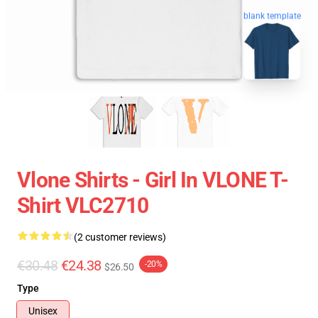
blank template
Vlone Shirts - Girl In VLONE T-
Shirt VLC2710
(2 customer reviews)
€30.48
€24.38
-20%
$26.50
Type
Unisex