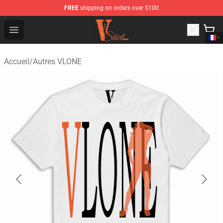
FREE
shipping on orders over $100
Vlone Shirt Store - Official Vlone Shirt Shop
Open menu
Accueil
/
Autres VLONE