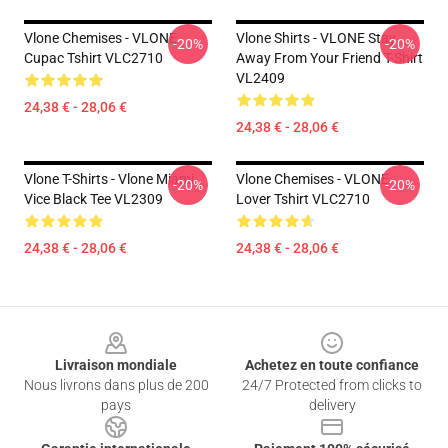
Vlone Chemises - VLONE
Vlone Shirts - VLONE Stay
-20%
-20%
Cupac Tshirt VLC2710
Away From Your Friend T-Shirt
VL2409
24,38 € - 28,06 €
24,38 € - 28,06 €
Vlone T-Shirts - Vlone Miami
Vlone Chemises - VLONE
-20%
-20%
Vice Black Tee VL2309
Lover Tshirt VLC2710
24,38 € - 28,06 €
24,38 € - 28,06 €
Footer
Livraison mondiale
Achetez en toute confiance
Nous livrons dans plus de 200
24/7 Protected from clicks to
pays
delivery