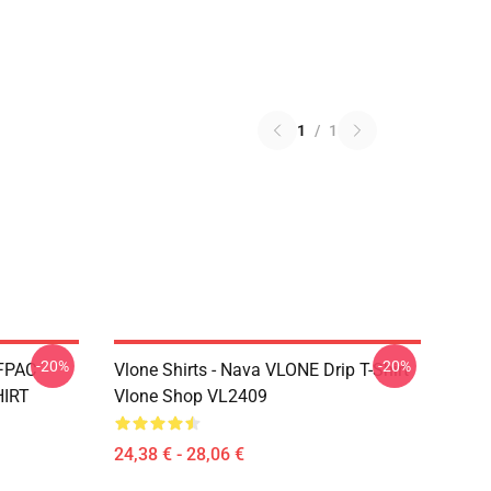
1
/
1
-20%
-20%
FPAC
Vlone Shirts - Nava VLONE Drip T-Shirt
HIRT
Vlone Shop VL2409
24,38 € - 28,06 €