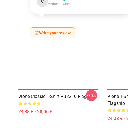
C
Verified owner
Write your review
-20%
Vlone Classic T-Shirt RB2210 Flagship
Vlone T-S
Flagship
24,38 € - 28,06 €
24,38 € - 