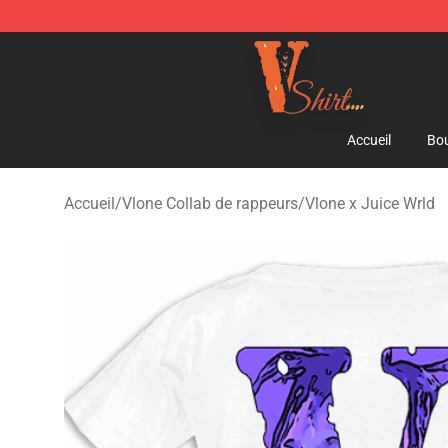
Vlone Shirt Store - Official Vlone Shirt Shop
Accueil
Bou
Accueil
/
Vlone Collab de rappeurs
/
Vlone x Juice Wrld