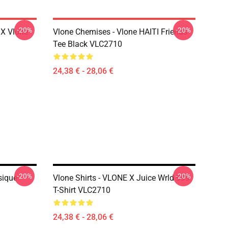
-20%
-20%
 X Vlone
Vlone Chemises - Vlone HAITI Friends
Tee Black VLC2710
24,38 € - 28,06 €
-20%
-20%
sique
Vlone Shirts - VLONE X Juice Wrld 999
T-Shirt VLC2710
24,38 € - 28,06 €