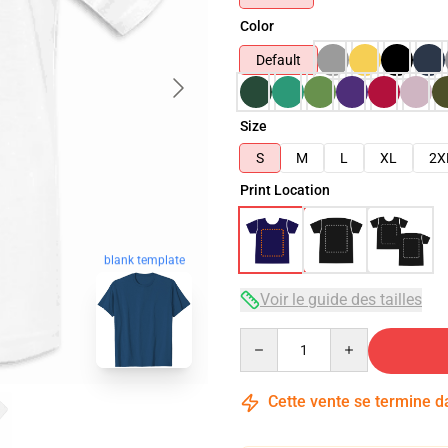
Color
Default
Size
S
M
L
XL
2X
Print Location
blank template
Voir le guide des tailles
Quantity
Cette vente se termine 