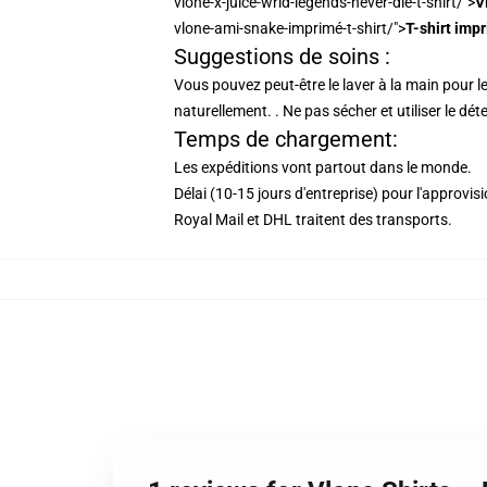
vlone-x-juice-wrld-legends-never-die-t-shirt/">
V
vlone-ami-snake-imprimé-t-shirt/">
T-shirt im
Suggestions de soins :
Vous pouvez peut-être le laver à la main pour le 
naturellement. . Ne pas sécher et utiliser le déte
Temps de chargement:
Les expéditions vont partout dans le monde.
Délai (10-15 jours d'entreprise) pour l'approvi
Royal Mail et DHL traitent des transports.