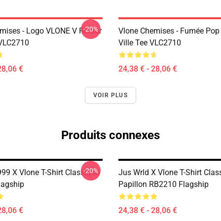
-20%
mises - Logo VLONE V Retour
Vlone Chemises - Fumée Pop
 VLC2710
Ville Tee VLC2710
28,06 €
24,38 € - 28,06 €
VOIR PLUS
Produits connexes
-20%
99 X Vlone T-Shirt Classique
Jus Wrld X Vlone T-Shirt Clas
lagship
Papillon RB2210 Flagship
28,06 €
24,38 € - 28,06 €