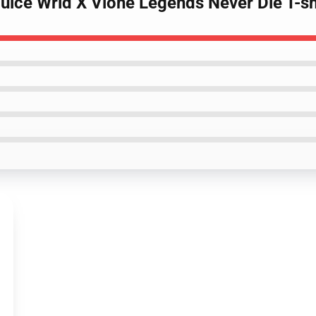
 Juice Wrld X Vlone Legends Never Die T-