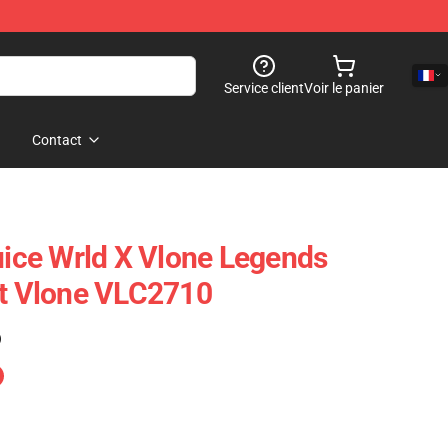
Service client
Voir le panier
Contact
Juice Wrld X Vlone Legends
rt Vlone VLC2710
)