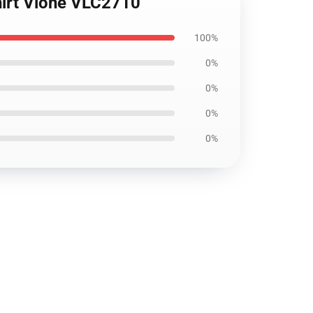
shirt Vlone VLC2710
100%
0%
0%
0%
0%