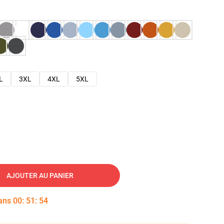
L
3XL
4XL
5XL
AJOUTER AU PANIER
dans
00
:
51
:
53