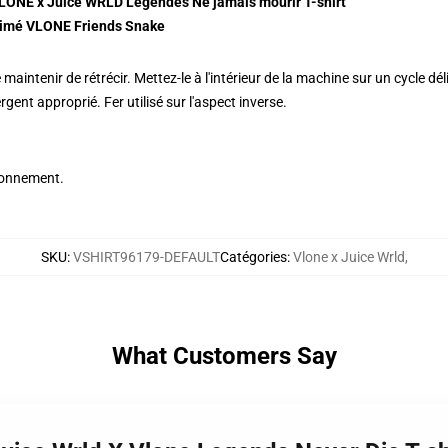
LONE x Juice WRLD Légendes Ne jamais mourir T-shirt
primé VLONE Friends Snake
maintenir de rétrécir. Mettez-le à l'intérieur de la machine sur un cycle dél
rgent approprié. Fer utilisé sur l'aspect inverse.
sionnement.
SKU
:
VSHIRT96179-DEFAULT
Catégories
:
Vlone x Juice Wrld
,
What Customers Say