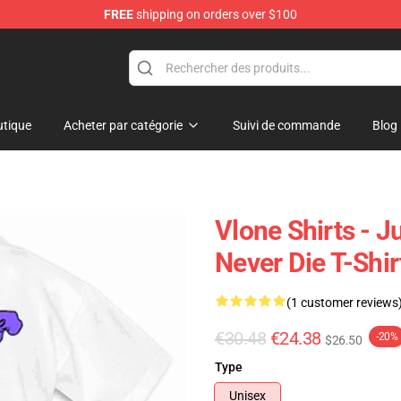
FREE
shipping on orders over $100
tique
Acheter par catégorie
Suivi de commande
Blog
Vlone Shirts - 
Never Die T-Shi
(1 customer reviews
€30.48
€24.38
-20%
$26.50
Type
Unisex