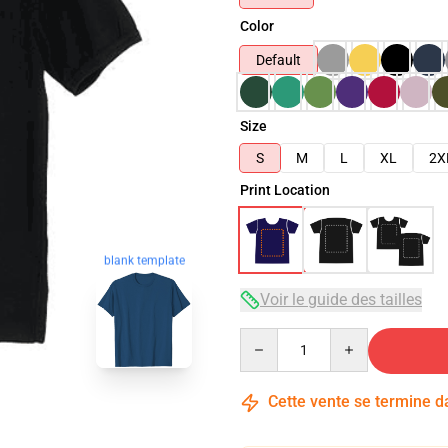
Color
Default
Size
S
M
L
XL
2X
Print Location
blank template
Voir le guide des tailles
Quantity
Cette vente se termine 