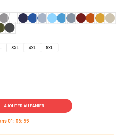
L
3XL
4XL
5XL
AJOUTER AU PANIER
dans
01
:
06
:
54