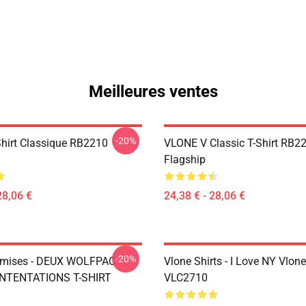
Meilleures ventes
-20%
Shirt Classique RB2210
VLONE V Classic T-Shirt RB2
Flagship
28,06 €
24,38 € - 28,06 €
-20%
emises - DEUX WOLFPAC
Vlone Shirts - I Love NY Vlone
NTENTATIONS T-SHIRT
VLC2710