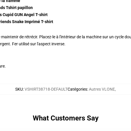
 la flamme
ds Tshirt papillon
 Cupid GUN Angel T-shirt
iends Snake Imprimé T-shirt
maintenir de rétrécir. Placez-le à l'intérieur de la machine sur un cycle do
rgent. Fer utilisé sur l'aspect inverse.
ure.
SKU
:
VSHIRT38718-DEFAULT
Catégories
:
Autres VLONE
,
What Customers Say