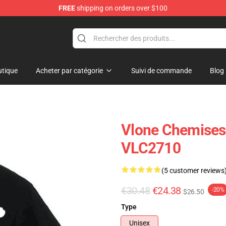
FREE
shipping on orders over $100
tique
Acheter par catégorie
Suivi de commande
Blog
Vlone Chemises -
VLC2710
(5 customer reviews
€30.48
€24.38
-20%
$26.50
Type
Unisex