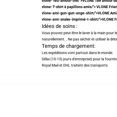
vlone- feu-amour-thé/">VLONE Tee amour de
vlone-T-shirt à papillons amis/"> VLONE Frien
vlone-ami-gun-gun-ange-shirt/">VLONE Amis
vlone-ami-snake-imprimé-t-shirt/">VLONE Fr
Idées de soins :
Vous pouvez peut-être le laver à la main pour le 
naturellement. . Ne pas sécher et utiliser le déte
Temps de chargement:
Les expéditions vont partout dans le monde.
Délai (10-15) jours d'entreprise) pour la fournit
Royal Mail et DHL traitent des transports