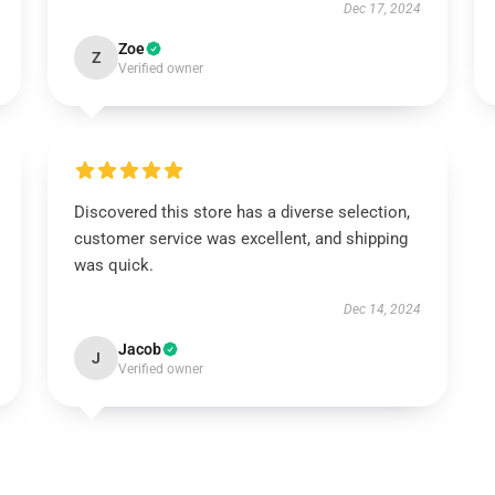
Dec 17, 2024
Zoe
Z
Verified owner
Discovered this store has a diverse selection,
customer service was excellent, and shipping
was quick.
Dec 14, 2024
Jacob
J
Verified owner