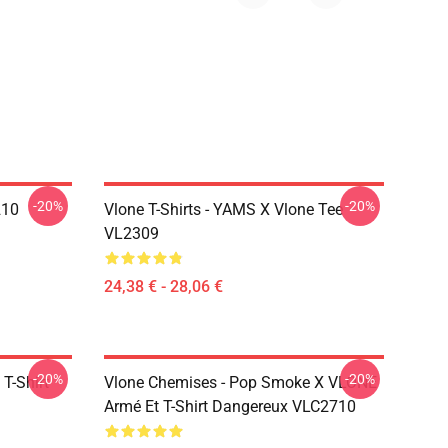
-20%
-20%
210
Vlone T-Shirts - YAMS X Vlone Tee
VL2309
24,38 € - 28,06 €
-20%
-20%
 T-Shirt
Vlone Chemises - Pop Smoke X VLONE
Armé Et T-Shirt Dangereux VLC2710