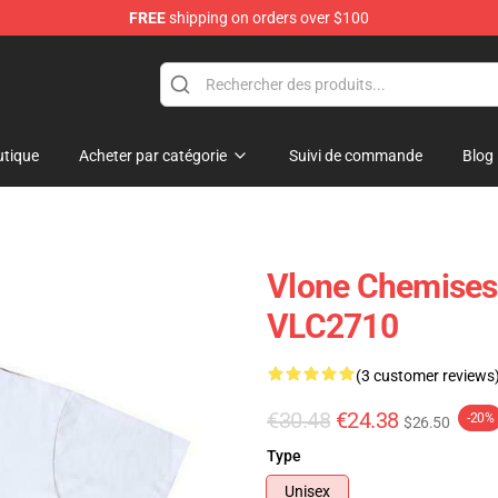
FREE
shipping on orders over $100
tique
Acheter par catégorie
Suivi de commande
Blog
Vlone Chemises 
VLC2710
(3 customer reviews
€30.48
€24.38
-20%
$26.50
Type
Unisex