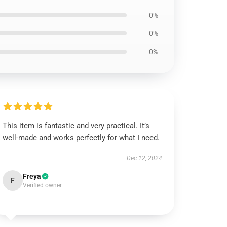
0%
0%
0%
This item is fantastic and very practical. It’s
well-made and works perfectly for what I need.
Dec 12, 2024
Freya
F
Verified owner