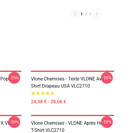
1
/
1
-20%
-20%
r Pop-Up
Vlone Chemises - Texte VLONE Avec T-
Shirt Drapeau USA VLC2710
24,38 € - 28,06 €
-20%
-20%
 X Vlone
Vlone Chemises - VLONE Après Heures
T-Shirt VLC2710