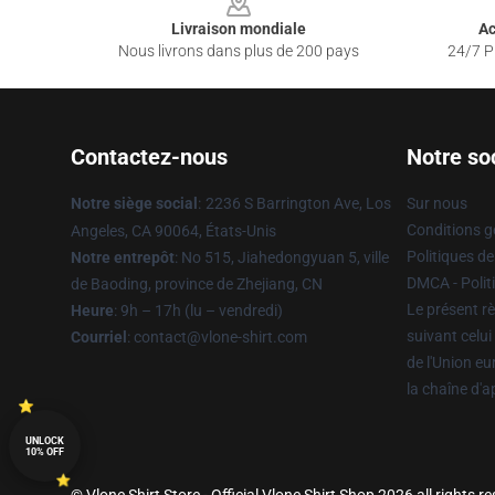
Livraison mondiale
Ac
Nous livrons dans plus de 200 pays
24/7 Pr
Contactez-nous
Notre so
Notre siège social
:
2236 S Barrington Ave, Los
Sur nous
Conditions g
Angeles, CA 90064, États-Unis
Politiques de
Notre entrepôt
: No 515, Jiahedongyuan 5, ville
DMCA - Politi
de Baoding, province de Zhejiang, CN
Le présent rè
Heure
: 9h – 17h (lu – vendredi)
suivant celui
Courriel
: contact@vlone-shirt.com
de l'Union e
la chaîne d'
UNLOCK
10% OFF