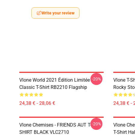
Write your review
-20%
Vlone World 2021 Édition Limitée
Vlone T-S
Classic T-Shirt RB2210 Flagship
Rocky Sto
24,38 € - 28,06 €
24,38 € - 
-20%
Vlone Chemises - FRIENDS AUT T-
Vlone Che
SHIRT BLACK VLC2710
T-Shirt H