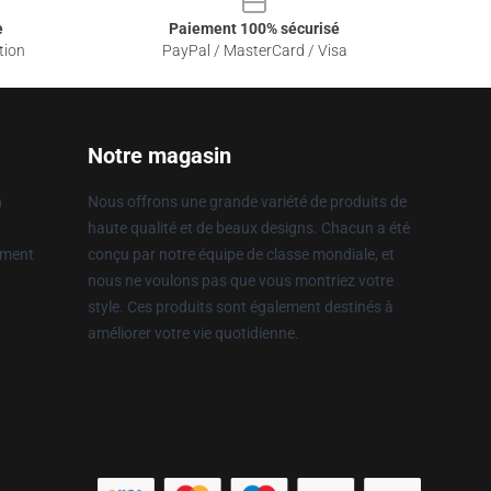
e
Paiement 100% sécurisé
tion
PayPal / MasterCard / Visa
Notre magasin
n
Nous offrons une grande variété de produits de
haute qualité et de beaux designs. Chacun a été
ement
conçu par notre équipe de classe mondiale, et
nous ne voulons pas que vous montriez votre
style. Ces produits sont également destinés à
améliorer votre vie quotidienne.