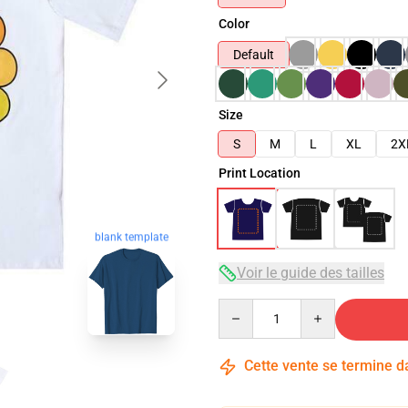
Color
Default
Size
S
M
L
XL
2X
Print Location
blank template
Voir le guide des tailles
Quantity
Cette vente se termine 