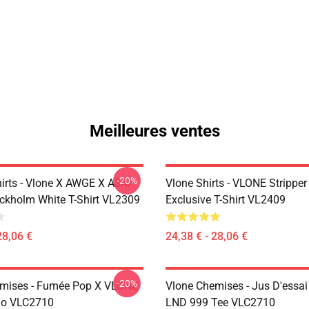
Meilleures ventes
-20%
hirts - Vlone X AWGE X A$AP
Vlone Shirts - VLONE Strippe
ckholm White T-Shirt VL2309
Exclusive T-Shirt VL2409
28,06 €
24,38 € - 28,06 €
-20%
mises - Fumée Pop X VLONE
Vlone Chemises - Jus D'essai
alo VLC2710
LND 999 Tee VLC2710