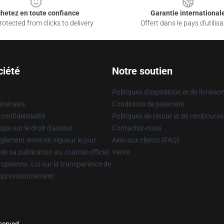
hetez en toute confiance
Garantie international
otected from clicks to delivery
Offert dans le pays d'utilisa
ciété
Notre soutien
Politiques d'expédition et de livraiso
énérales
Conditions de paiement
 confidentialité
Politiques de retour et de rembours
que sur le droit d'auteur
Contactez-nous
glement entre en vigueur le jour
Aide aux clients (FAQ)
 de sa publication au Journal officiel
Vente
uropéenne. Loi sur la transparence de
approvisionnement