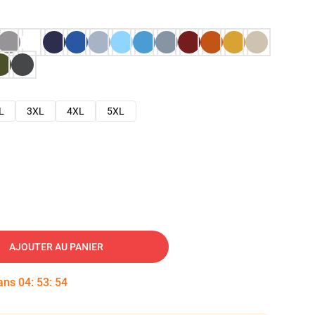
L
3XL
4XL
5XL
AJOUTER AU PANIER
dans
04
:
53
:
53