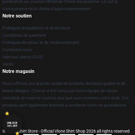
publication au Journal officiel de l'Union européenne. Loi sur la
transparence de la chaîne d'approvisionnement
Notre soutien
Politiques d'expédition et de livraison
Conditions de paiement
Politiques de retour et de remboursement
Contactez-nous
Aide aux clients (FAQ)
Vente
Notre magasin
Nous offrons une grande variété de produits de haute qualité et de
beaux designs. Chacun a été conçu par notre équipe de classe
mondiale, et nous ne voulons pas que vous montriez votre style. Ces
produits sont également destinés à améliorer votre vie quotidienne.
UNLOCK
10% OFF
© Vlone Shirt Store - Official Vlone Shirt Shop 2026 all rights reserved