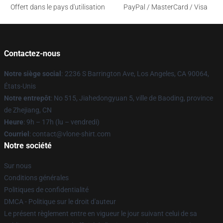
Offert dans le pays d'utilisation
PayPal / MasterCard / Visa
Contactez-nous
Notre siège social
:
2236 S Barrington Ave, Los Angeles, CA 90064,
États-Unis
Notre entrepôt
: No 515, Jiahedongyuan 5, ville de Baoding, province
de Zhejiang, CN
Heure
: 9h – 17h (lu – vendredi)
Courriel
: contact@vlone-shirt.com
Notre société
Sur nous
Conditions générales
Politiques de confidentialité
DMCA - Politique sur le droit d'auteur
Le présent règlement entre en vigueur le jour suivant celui de sa