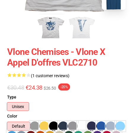
Vlone Chemises - Vlone X
Appel D'offres VLC2710
(1 customer reviews)
€30.48
€24.38
-20%
$26.50
Type
Unisex
Color
Default