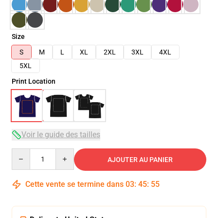
Size
S
M
L
XL
2XL
3XL
4XL
5XL
Print Location
Voir le guide des tailles
Quantity
AJOUTER AU PANIER
Cette vente se termine dans
03
:
45
:
54