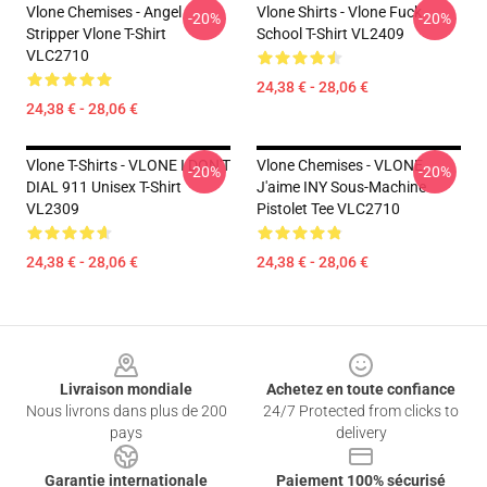
Vlone Chemises - Angel
Vlone Shirts - Vlone Fuck
-20%
-20%
Stripper Vlone T-Shirt
School T-Shirt VL2409
VLC2710
24,38 € - 28,06 €
24,38 € - 28,06 €
Vlone T-Shirts - VLONE I DON'T
Vlone Chemises - VLONE
-20%
-20%
DIAL 911 Unisex T-Shirt
J'aime INY Sous-Machine
VL2309
Pistolet Tee VLC2710
24,38 € - 28,06 €
24,38 € - 28,06 €
Footer
Livraison mondiale
Achetez en toute confiance
Nous livrons dans plus de 200
24/7 Protected from clicks to
pays
delivery
Garantie internationale
Paiement 100% sécurisé