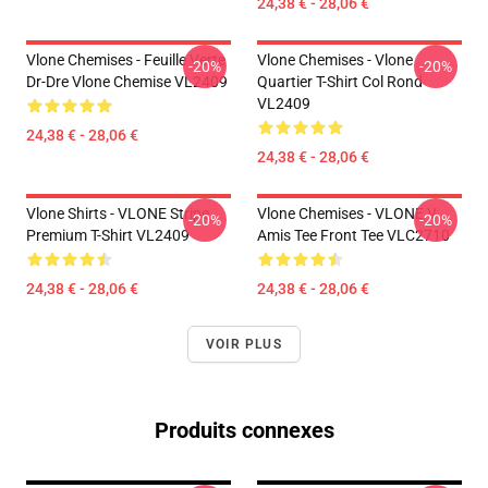
24,38 € - 28,06 €
Vlone Chemises - Feuille Verte
Vlone Chemises - Vlone
-20%
-20%
Dr-Dre Vlone Chemise VL2409
Quartier T-Shirt Col Rond
VL2409
24,38 € - 28,06 €
24,38 € - 28,06 €
Vlone Shirts - VLONE Stripe
Vlone Chemises - VLONE V
-20%
-20%
Premium T-Shirt VL2409
Amis Tee Front Tee VLC2710
24,38 € - 28,06 €
24,38 € - 28,06 €
VOIR PLUS
Produits connexes