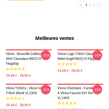
1
/
1
Meilleures ventes
Vlone - Nouvelle Collection T-
Vlone Logo T-Shirt Classique
-20%
-20%
Shirt Classique RB2210
Bébé Angel RB2210 Flagship
Flagship
24,38 € - 28,06 €
24,38 € - 28,06 €
Vlone T-Shirts - Vlone Vice City
Vlone Chemises - Fumée Pop
-20%
-20%
T-Shirt Black VL2309
X Vlone Faucon Em' Tee
VL2409
24,38 € - 28,06 €