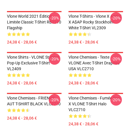
Vlone World 2021 Édition
Vlone T-Shirts - Vlone X AWGE
-20%
-20%
Limitée Classic T-Shirt RB2210
X A$AP Rocky Stockholm
Flagship
White T-Shirt VL2309
24,38 € - 28,06 €
24,38 € - 28,06 €
Vlone Shirts - VLONE Stripper
Vlone Chemises - Texte
-20%
-20%
Pop-Up Exclusive T-Shirt
VLONE Avec T-Shirt Drapeau
VL2409
USA VLC2710
24,38 € - 28,06 €
24,38 € - 28,06 €
Vlone Chemises - FRIENDS
Vlone Chemises - Fumée Pop
-20%
-20%
AUT T-SHIRT BLACK VLC2710
X VLONE T-Shirt Halo
VLC2710
24,38 € - 28,06 €
24,38 € - 28,06 €