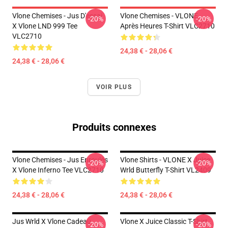
Vlone Chemises - Jus D'essai
Vlone Chemises - VLONE
-20%
-20%
X Vlone LND 999 Tee
Après Heures T-Shirt VLC2710
VLC2710
24,38 € - 28,06 €
24,38 € - 28,06 €
VOIR PLUS
Produits connexes
Vlone Chemises - Jus Enroulés
Vlone Shirts - VLONE X Juice
-20%
-20%
X Vlone Inferno Tee VLC2710
Wrld Butterfly T-Shirt VL2409
24,38 € - 28,06 €
24,38 € - 28,06 €
Jus Wrld X Vlone Cadeau
Vlone X Juice Classic T-Shirt
-20%
-20%