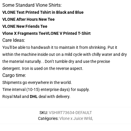
Some Standard Vlone Shirts:
VLONE Text Printed Tshirt in Black and Blue
VLONE After Hours New Tee
VLONE New Friends Tee
Vlone X Fragments TeeVLONE V Printed T-Shirt
Care Ideas:
You'll be able to handwash it to maintain it from shrinking. Put it
within the machine inside out on a mild cycle with chilly water and dry
the material naturally. . Don’t tumble dry and use the precise
detergent. Iron is used on the reverse aspect.
Cargo time:
Shipments go everywhere in the world.
Time interval (10-15) enterprise days) for supply.
Royal Mail and
DHL
deal with delivery.
SKU
:
VSHIRT73634-DEFAULT
Catégories
:
Vlone x Juice Wrld
,