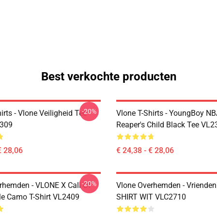
Best verkochte producten
-20%
irts - Vlone Veiligheid Tee
Vlone T-Shirts - YoungBoy NB
2309
Reaper's Child Black Tee VL2
€ 28,06
€ 24,38 - € 28,06
-20%
rhemden - VLONE X Call Of
Vlone Overhemden - Vrienden
le Camo T-Shirt VL2409
SHIRT WIT VLC2710