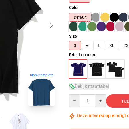
Color
Default
Size
S
M
L
XL
2X
Print Location
blank template
Bekijk maattabel
Quantity
TOE
Deze uitverkoop eindigt 