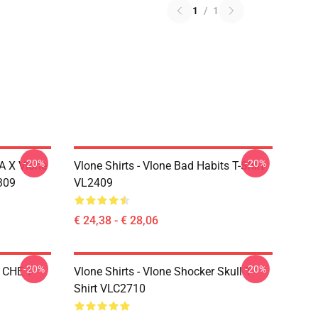
1
/
1
-20%
-20%
A X Vlone
Vlone Shirts - Vlone Bad Habits T-Shirt
309
VL2409
€ 24,38 - € 28,06
-20%
-20%
 CHE T-
Vlone Shirts - Vlone Shocker Skull T-
Shirt VLC2710