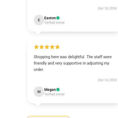
Dec 18, 2024
Easton
E
Verified owner
Shopping here was delightful. The staff were
friendly and very supportive in adjusting my
order.
Dec 14, 2024
Megan
M
Verified owner