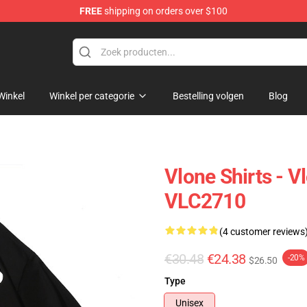
FREE
shipping on orders over $100
Winkel
Winkel per categorie
Bestelling volgen
Blog
Vlone Shirts - V
VLC2710
(4 customer reviews
€30.48
€24.38
-20%
$26.50
Type
Unisex