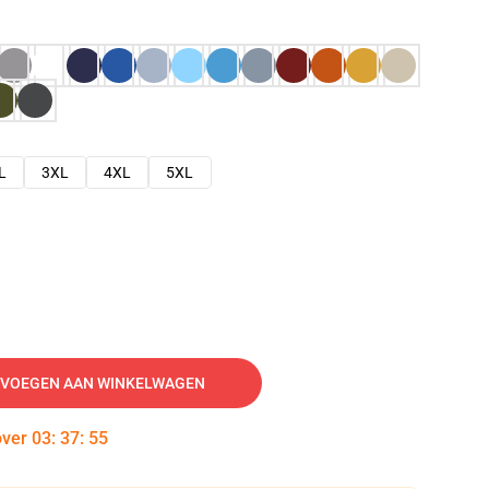
L
3XL
4XL
5XL
VOEGEN AAN WINKELWAGEN
over
03
:
37
:
54